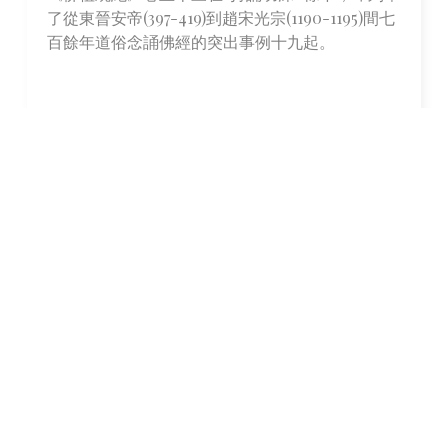
了從東晉安帝(397-419)到趙宋光宗(1190-1195)間七
百餘年道俗念誦佛經的突出事例十九起。
自晉朝至唐宋，雖有早晚課誦，但不統一，漢傳佛
教各宗派各門派之間並不一致。
課誦儀制創始於東晉道安，當時道安居住襄陽，有
弟子數百，於是制定了僧尼
軌範三則：
一是行香定座上講之法(即講經儀)；
二是常日六時行道飲食唱時法(即課誦齋粥儀)；