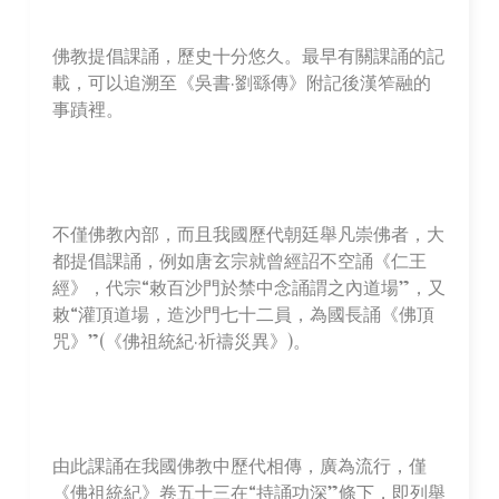
佛教提倡課誦，歷史十分悠久。最早有關課誦的記
載，可以追溯至《吳書·劉繇傳》附記後漢笮融的
事蹟裡。
不僅佛教內部，而且我國歷代朝廷舉凡崇佛者，大
都提倡課誦，例如唐玄宗就曾經詔不空誦《仁王
經》，代宗“敕百沙門於禁中念誦謂之內道場”，又
敕“灌頂道場，造沙門七十二員，為國長誦《佛頂
咒》”(《佛祖統紀·祈禱災異》)。
由此課誦在我國佛教中歷代相傳，廣為流行，僅
《佛祖統紀》卷五十三在“持誦功深”條下，即列舉