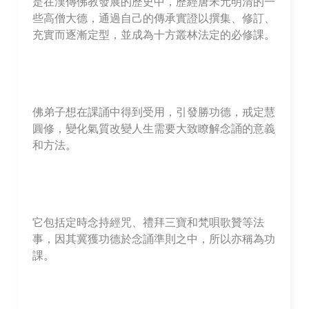
是在漢傳佛教發展的歷史中，歷經唐宋元明清的一
些高僧大德，通過自己的傳承實證以撰集、修訂、
充實而逐漸定型，並成為十方叢林法定的必修課。
佛弟子想在課誦中得到受用，引發勝功德，戒定慧
圓修，變化氣質改變人生需要大致瞭解念誦的意義
和方法。
它包括定時念持經咒、禮拜三寶和梵唄歌贊等法
事，因其冀獲功德於念誦準則之中，所以亦稱為功
課。