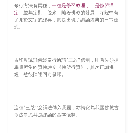
修行方法有兩種，
一種是學習教理，二是修習禪
定
，並無定則。後來，隨著佛教的發展，寺院中有
了見於文字的經典，於是出現了諷誦經典的日常儀
式。
古印度諷誦佛經奉行所謂“三啟”儀制，即首先頌揚
馬鳴所集的贊佛詩文《佛所行贊》，其次正誦佛
經，然後陳述回向發願。
這種“三啟”念誦法傳入我國，亦轉化為我國佛教古
今法事尤其是課誦的基本儀制。