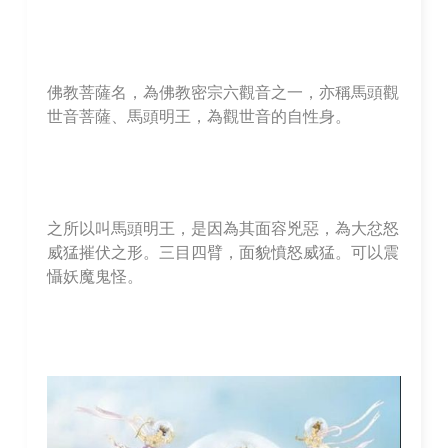
佛教菩薩名，為佛教密宗六觀音之一，亦稱馬頭觀
世音菩薩、馬頭明王，為觀世音的自性身。
之所以叫馬頭明王，是因為其面容兇惡，為大忿怒
威猛摧伏之形。三目四臂，面貌憤怒威猛。可以震
懾妖魔鬼怪。