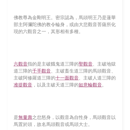
佛教尊為金剛明王。密宗認為，馬頭明王乃是蓮華
部主阿彌陀佛的教令輪身，或由大悲觀音菩薩所化
現的六觀音之一，其形相有多種。
六觀音
指的是主破餓鬼道三障的
聖觀音
、主破地獄
道三障的
千手觀音
、主破畜生道三障的馬頭觀音、
主破阿修羅道三障的
十一面觀音
、主破人道三障的
准提觀音
，以
及主破天道三障的
如意輪觀音
。
是
無量壽
之忿怒身，以觀音為自性身，馬頭觀音以
馬置於頭，故名馬頭觀音或馬頭大士。