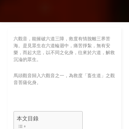
六觀音，能摧破六道三障，救度有情脫離三界苦
海。是見眾生在六道輪迴中，痛苦掙紮，無有安
樂，而起大悲，以不同之化身，往來於六道，解救
沉淪的眾生。
馬頭觀音歸入六觀音之一，為救度「畜生道」之觀
音菩薩化身。
本文目錄