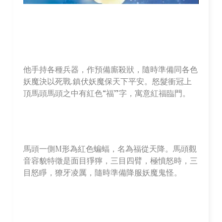
他手持各種兵器，作預備廝殺狀，隨時準備同各色
妖魔決以死戰.鎮伏妖魔保天下平安。怒髮衝冠上
頂馬頭馬頭之中有紅色“福”字，寓意紅福臨門。
馬頭一側M形為紅色蝙蝠，名為福從天降。馬頭觀
音容貌特徵是面目猙獰，三目四臂，極憤怒時，三
目怒睜，獠牙凌厲，隨時準備降服妖魔鬼怪。