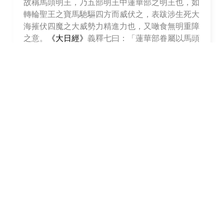
故稱馬頭明王，乃五部明王中蓮華部之明王也，如
轉輪聖王之寶馬馳驅四方而威伏之，表跋涉生死大
海摧伏四魔之大威勢力精進力也，又噉食無明重障
之意。
《大日經》
義釋七曰：「蓮華部眷屬以馬頭
為忿怒明王。」
無上瑜伽部中屬母續，顯化為雙運本尊時其佛母依
傳承有分紅、黑金剛亥母兩種，馬頭明王獨勇尊也
有紅、黑二色。
馬頭明王主要的無上密續為勝馬遊戲續，某些傳承
將其收錄與紅觀音的支分修法，寧瑪派推崇為蓮花
語部，薩迦則具有昆氏與傑岡巴兩種馬頭明王傳
承，噶舉派具有伏藏和新續兩種傳承，格魯則承自