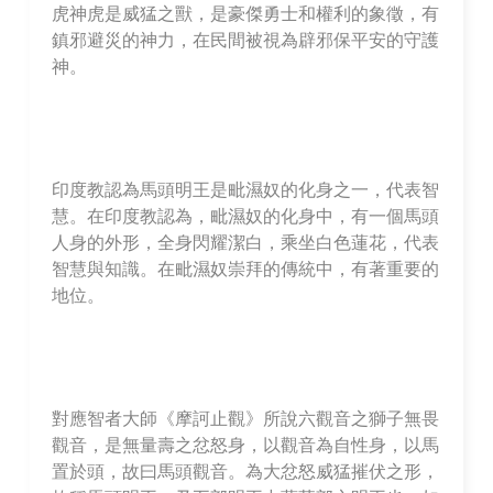
虎神虎是威猛之獸，是豪傑勇士和權利的象徵，有
鎮邪避災的神力，在民間被視為辟邪保平安的守護
神。
印度教認為馬頭明王是毗濕奴的化身之一，代表智
慧。在印度教認為，毗濕奴的化身中，有一個馬頭
人身的外形，全身閃耀潔白，乘坐白色蓮花，代表
智慧與知識。在毗濕奴崇拜的傳統中，有著重要的
地位。
對應智者大師《摩訶止觀》所說六觀音之獅子無畏
觀音，是無量壽之忿怒身，以觀音為自性身，以馬
置於頭，故曰馬頭觀音。為大忿怒威猛摧伏之形，