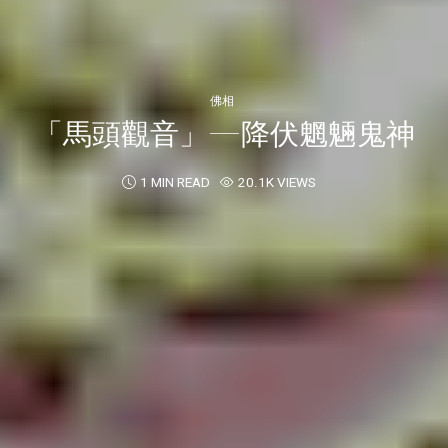
佛相
「馬頭觀音」—降伏魍魎鬼神
1 MIN READ
20.1K VIEWS