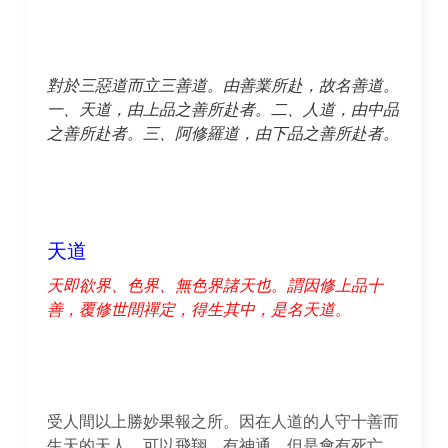
對於三惡道而立三善道。由善業所赴，故名善道。
一、天道，由上品之善所赴者。二、人道，由中品
之善所赴者。三、阿修羅道，由下品之善所赴者。
天道
天即欲界、色界、無色界諸天也。謂因修上品十
善，覆修世間禪定，得生其中，是名天道。
受人間以上勝妙果報之所。因在人道的人守十善而
生天的天人，可以飛翔、有神通，但是會有死亡，