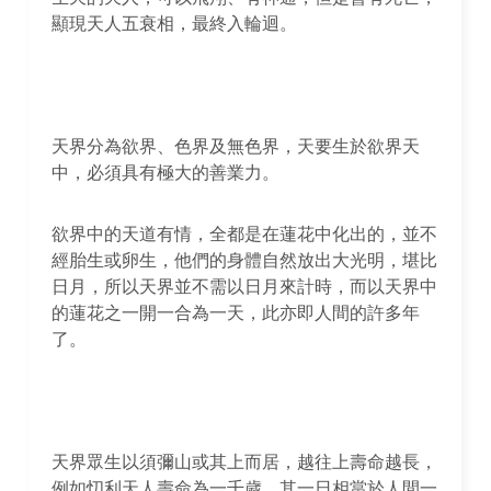
顯現天人五衰相，最終入輪迴。
天界分為欲界、色界及無色界，天要生於欲界天
中，必須具有極大的善業力。
欲界中的天道有情，全都是在蓮花中化出的，並不
經胎生或卵生，他們的身體自然放出大光明，堪比
日月，所以天界並不需以日月來計時，而以天界中
的蓮花之一開一合為一天，此亦即人間的許多年
了。
天界眾生以須彌山或其上而居，越往上壽命越長，
例如忉利天人壽命為一千歲，其一日相當於人間一