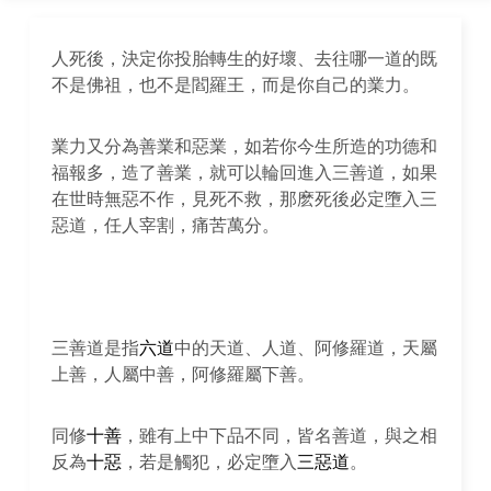
人死後，決定你投胎轉生的好壞、去往哪一道的既
不是佛祖，也不是閻羅王，而是你自己的業力。
業力又分為善業和惡業，如若你今生所造的功德和
福報多，造了善業，就可以輪回進入三善道，如果
在世時無惡不作，見死不救，那麽死後必定墮入三
惡道，任人宰割，痛苦萬分。
三善道是指
六道
中的天道、人道、阿修羅道，天屬
上善，人屬中善，阿修羅屬下善。
同修
十善
，雖有上中下品不同，皆名善道，與之相
反為
十惡
，若是觸犯，必定墮入
三惡道
。