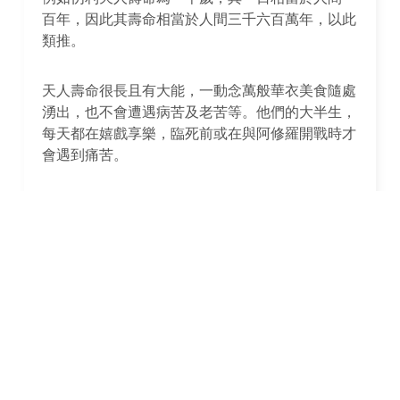
百年，因此其壽命相當於人間三千六百萬年，以此
類推。
天人壽命很長且有大能，一動念萬般華衣美食隨處
湧出，也不會遭遇病苦及老苦等。他們的大半生，
每天都在嬉戲享樂，臨死前或在與阿修羅開戰時才
會遇到痛苦。
由於天界常享樂，因此而殆慢佛法，人世中累積的
福報會被耗盡，所以天界眾生的下一生通常會生在
三惡道中。
生於色界及無色界中的有情，福樂比欲界更大，但
他們仍有痛苦，即便生於天界的最高處，我們仍不
可能完全避免受苦。