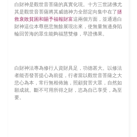
白財神是觀世音菩薩的真實化現。十方三世諸佛尤
其是觀世音菩薩將其威德神力全部定向集中在了
拯
救衰敗貧困和賜予福報財富
這兩個方面，並通過白
財神這位本尊慈悲無餘展現出來，使無量無邊身陷
輪回苦海的眾生能夠福慧雙修，早證佛果。
白財神法專為修行人資財具足，功德甚大。以修法
者能否發菩提心為前提，行者當以觀世音菩薩之大
悲心為本，常行無相佈施，照顧貧苦大眾，自然如
願成就。斷不可用所得之財，恣為自己享受，為至
要。