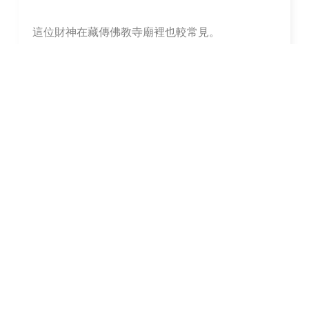
這位財神在藏傳佛教寺廟裡也較常見。