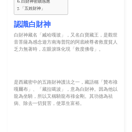
白財神密續感應
「五姓財神」
認識白財神
白財神藏名「臧哈嘎玻」，又名白寶藏王，是觀世
音菩薩為感念遊方南海普陀的阿底峽尊者救度貧人
乏力無著時，左眼淚珠化現「救度佛母」。
是西藏密中的五路財神護法之一，藏語稱「贊布祿
嘎爾布」、「藏拉噶波」，意為白財神。因為他以
龍為坐騎，所以又稱騎龍布祿金剛。其功德為祛
病、除去一切貧苦，使眾生富裕。