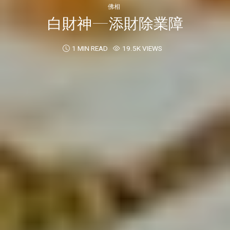
佛相
白財神—添財除業障
1 MIN READ
19.5K VIEWS