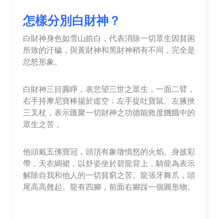
怎樣分別白財神？
白財神身色如雪山皓白，代表消除一切眾生因貧困
所致的汙穢，與黃財神和黑財神稍有不同，完全是
忿怒形象。
白財神三目圓睜，表悲望三世之眾生，一面二臂，
右手持摩尼寶棒揚於虛空﹔左手捉吐寶鼠、左腋挾
三叉杖，表示匯聚一切財神之功德能救度饑餓中的
眾生之苦 。
他頭戴五佛寶冠，頭頂有象徵憤怒的火焰。身披彩
帶，天衣綢裙，以舒姿坐於碧龍背上，騎龍為表示
解除自我和他人的一切貧窮之苦。龍張牙舞爪，頭
尾高高翹起。龍有四腳，前面右腳踩一個圓形物。