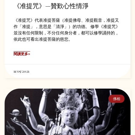
《准提咒》—贊歎心性情淨
《准提咒》代表准提菩薩（准提佛母、准提觀音，准提又
作「准提」，意思是「清淨」）的功德。 修學《准提咒》
並沒有任何限制，不分任何身分者，都可以修學誦持的，
依此也可看出准提菩薩的慈悲。
閱讀更多»
11/05/2021
佛相