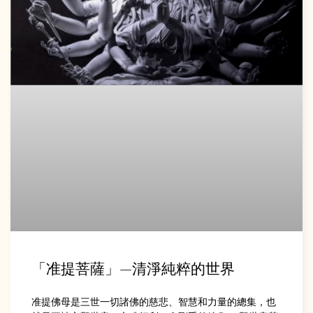
「准提菩薩」—清淨純粹的世界
准提佛母是三世一切諸佛的慈悲、智慧和力量的總集，也