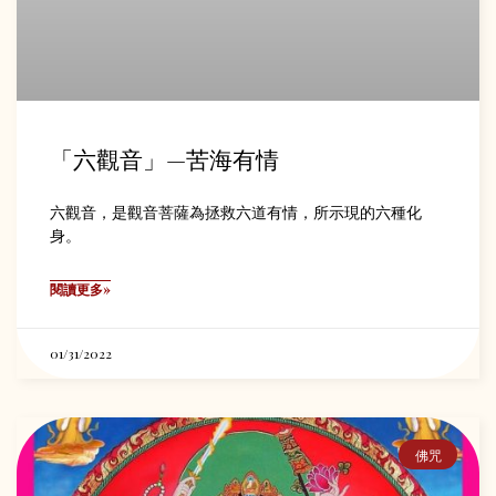
「六觀音」—苦海有情
六觀音，是觀音菩薩為拯救六道有情，所示現的六種化
身。
閱讀更多»
01/31/2022
佛咒