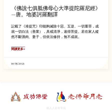
《佛說七俱胝佛母心大準提陀羅尼經》
—唐。地婆訶羅翻譯
記載了《准提咒》印能夠滅除十惡、五逆、一切重罪，成
就一切白法（善業），具戒清淨，速得菩提。若在家人縱
然不斷酒肉、妻子，但依法修持，無不成就。
閱讀更多»
10/15/2021
願人人皆有幸福