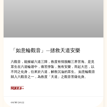
「如意輪觀音」—拯救天道安樂
六觀音，能摧破六道三障，救度有情脫離三界苦海。是見
眾生在六道輪迴中，痛苦掙紮，無有安樂，而起大悲，以
不同之化身，往來於六道，解救沉淪的眾生。 如意輪觀音
歸入六觀音之一，為救度「天道」之觀音菩薩化身。
閱讀更多»
01/16/2022