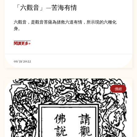
「六觀音」—苦海有情
六觀音，是觀音菩薩為拯救六道有情，所示現的六種化
身。
閱讀更多»
01/31/2022
佛經