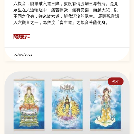
六觀音，能摧破六道三障，救度有情脫離三界苦海。是見
眾生在六道輪迴中，痛苦掙紮，無有安樂，而起大悲，以
不同之化身，往來於六道，解救沉淪的眾生。 馬頭觀音歸
入六觀音之一，為救度「畜生道」之觀音菩薩化身。
閱讀更多»
02/09/2022
佛相