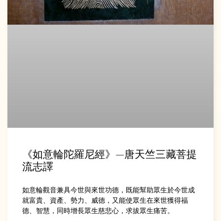
《如意輪陀羅尼經》—唐天竺三藏菩提
流志譯
如意輪觀音兼具今世與來世功德，既能幫助眾生於今世成
就富貴、資產、勢力、威德，又能使眾生在來世獲得福
德、智慧，同時增長眾生慈悲心，求拔眾生痛苦。