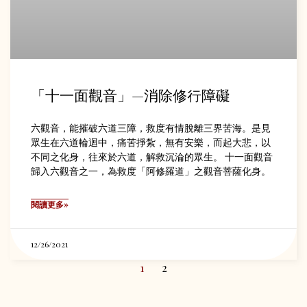
「十一面觀音」—消除修行障礙
六觀音，能摧破六道三障，救度有情脫離三界苦海。是見
眾生在六道輪迴中，痛苦掙紮，無有安樂，而起大悲，以
不同之化身，往來於六道，解救沉淪的眾生。 十一面觀音
歸入六觀音之一，為救度「阿修羅道」之觀音菩薩化身。
閱讀更多»
12/26/2021
1
2