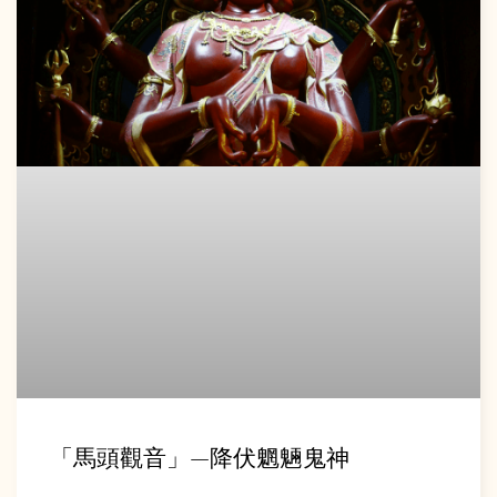
「馬頭觀音」—降伏魍魎鬼神