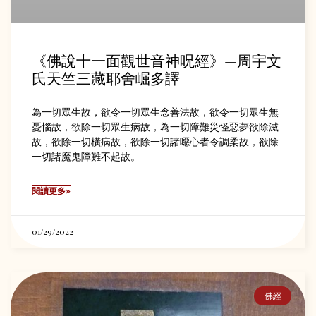
《佛說十一面觀世音神呪經》—周宇文
氏天竺三藏耶舍崛多譯
為一切眾生故，欲令一切眾生念善法故，欲令一切眾生無
憂惱故，欲除一切眾生病故，為一切障難災怪惡夢欲除滅
故，欲除一切橫病故，欲除一切諸噁心者令調柔故，欲除
一切諸魔鬼障難不起故。
閱讀更多»
01/29/2022
佛經