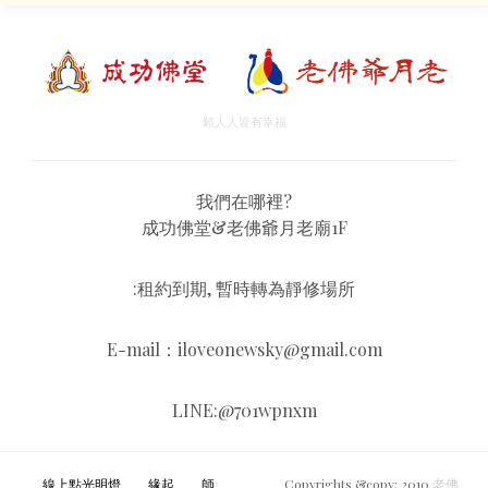
願人人皆有幸福
我們在哪裡?
成功佛堂&老佛爺月老廟1F
:租約到期, 暫時轉為靜修場所
E-mail：iloveonewsky@gmail.com
LINE:@701wpnxm
線上點光明燈
緣起
師
Copyrights &copy; 2010
老佛