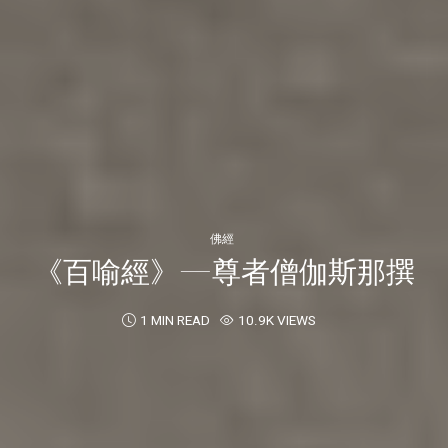
佛經
《百喻經》—尊者僧伽斯那撰
1 MIN READ
10.9K VIEWS