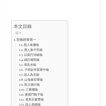
本文目錄
百喻經卷第一
愚人食鹽喻
愚人集牛乳喻
以梨打頭破喻
婦詐稱死喻
渴見水喻
子死欲停置家中喻
認人為兄喻
山羗偷官庫喻
歎父德行喻
三重樓喻
婆羅門殺子喻
煮黑石蜜漿喻
說人喜瞋喻