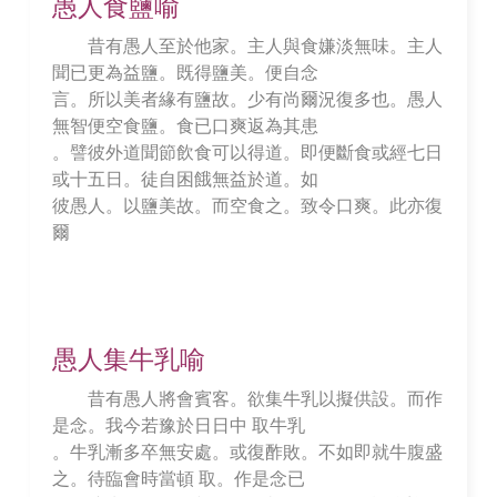
愚人食鹽喻
昔有愚人至於他家。主人與食嫌淡無味。主人
聞已更為益鹽。既得鹽美。便自念
言。所以美者緣有鹽故。少有尚爾況復多也。愚人
無智便空食鹽。食已口爽返為其患
。譬彼外道聞節飲食可以得道。即便斷食或經七日
或十五日。徒自困餓無益於道。如
彼愚人。以鹽美故。而空食之。致令口爽。此亦復
爾
愚人集牛乳喻
昔有愚人將會賓客。欲集牛乳以擬供設。而作
是念。我今若豫於日日中 取牛乳
。牛乳漸多卒無安處。或復酢敗。不如即就牛腹盛
之。待臨會時當頓 取。作是念已