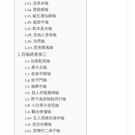
送美水喻
寶篋鏡喻
破五通仙眼喻
殺群牛喻
飲木筩水喻
見他人塗舍喻
治禿喻
毘舍闍鬼喻
百喻經卷第三
估客駝死喻
磨大石喻
欲食半餅喻
奴守門喻
偷犛牛喻
貧人作鴛鴦鳴喻
野干為折樹枝所打喻
小兒爭分別毛喻
醫治脊僂喻
五人買婢共使作喻
伎兒作樂喻
患脚付二弟子喻