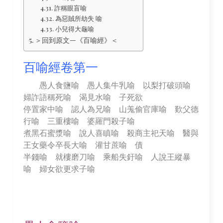
詐稱眼盲喻
為惡賊所劫失 喻
小兒得大龜喻
＞回到原文—《百喻經》＜
百喻經卷第一
愚人食鹽喻 愚人集牛乳喻 以梨打破頭喻
婦詐語稱死喻 渴見水喻 子死欲
停置家中喻 認人為兄喻 山羗偷官庫喻 歎父德
行喻 三重樓喻 婆羅門殺子喻
煮黑石蜜漿喻 說人喜瞋喻 殺商主祀天喻 醫與
王女藥令卒長大喻 灌甘蔗喻 債
半錢喻 就樓磨刀喻 乘船失釪喻 人說王縱暴
喻 婦女欲更求子喻