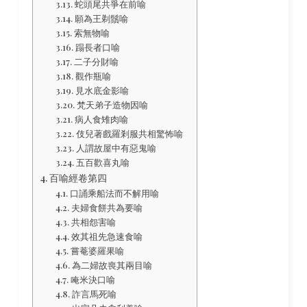
蛇頭尾共爭在前喻
願為王剃鬚喻
索無物喻
蹋長者口喻
二子分財喻
觀作瓶喻
見水底金影喻
梵天弟子造物因喻
病人食雉肉喻
伎兒著戲羅剎服共相驚怖喻
人謂故屋中有惡鬼喻
五百歡喜丸喻
百喻經卷第四
口誦乘船法而不解用喻
夫婦食餅共為要喻
共相怨害喻
效其祖先急速食喻
嘗菴婆羅果喻
為二婦故喪其兩目喻
唵米決口喻
詐言馬死喻