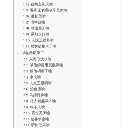
殺商主祀天喻
醫與王女藥令卒長大喻
灌甘蔗喻
債半錢喻
就樓磨刀喻
乘船失釪喻
人說王縱暴喻
婦女欲更求子喻
百喻經卷第二
入海取沈水喻
賊偷錦繡用裹氀褐喻
種熬胡麻子喻
水火喻
人效王眼瞤喻
治鞭瘡喻
為婦貿鼻喻
貧人燒麤褐衣喻
牧羊人喻
雇借瓦師喻
估客偷金喻
斫樹取果喻