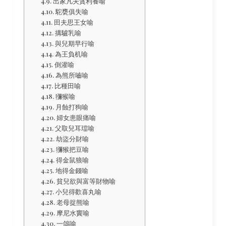
出家凡夫貪利養喻
駝甕俱失喻
田夫思王女喻
搆驢乳喻
與兒期早行喻
為王負机喻
倒灌喻
為熊所嚙喻
比種田喻
獼猴喻
月蝕打狗喻
婦女患眼痛喻
父取兒耳璫喻
劫盜分財喻
獼猴把豆喻
得金鼠狼喻
地得金錢喻
貧兒欲與富等財物喻
小兒得歡喜丸喻
老母捉熊喻
摩尼水竇喻
一鴿喻