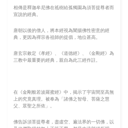
相傳是釋迦牟尼佛在祗樹給孤獨園為須菩提尊者而
宣說的經典。
唐朝以後的僧人，將本經視為闡揚佛性密意的經
典，更因為禪宗各祖師的提倡，地位甚高。
唐玄宗敕定《孝經》、《道德經》、《金剛經》為
三教中最重要的經典，親自為此三經作註。
在《金剛般若波羅蜜經》中，揭示了宇宙間至高無
上的究竟真理。被奉為「諸佛之智母、菩薩之慧
父、眾聖之所依」。
佛告訴須菩提尊者，盡虛空、遍法界的一切佛，以