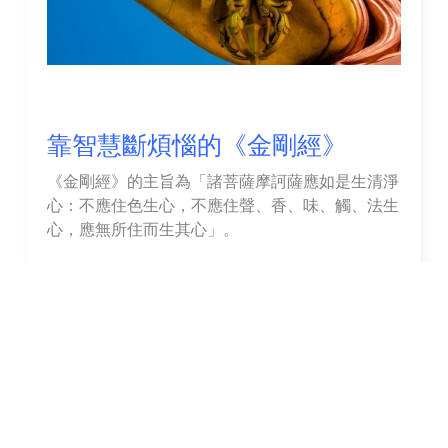
靠智慧斷煩惱的《金剛經》
《金剛經》的主旨為「諸菩薩摩訶薩應如是生清淨
心：不應住色生心，不應住聲、香、味、觸、法生
心，應無所住而生其心」。
「應無所住，而生其心」的原語為：na kvacit-
pratiṣṭhitaṃ cittam utpādayitavyam，直譯為：應
生起「不住於任何一處之心」或：不應生起「住於
任何一處之心」