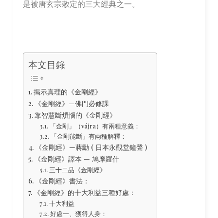
是被唐玄宗敕定的三大經典之一。
本文目錄
揭示真理的《金剛經》
《金剛經》—佛門必修課
靠智慧斷煩惱的《金剛經》
「金剛」（vájra）有兩種意義：
「金剛能斷」有兩種解釋：
《金剛經》—蔣勳 ( 日本永觀堂鐘聲 )
《金剛經》譯本 — 鳩摩羅什
三十二品《金剛經》
《金剛經》書法：
《金剛經》的十大利益三種好處：
十大利益
好處一、獲得人身：