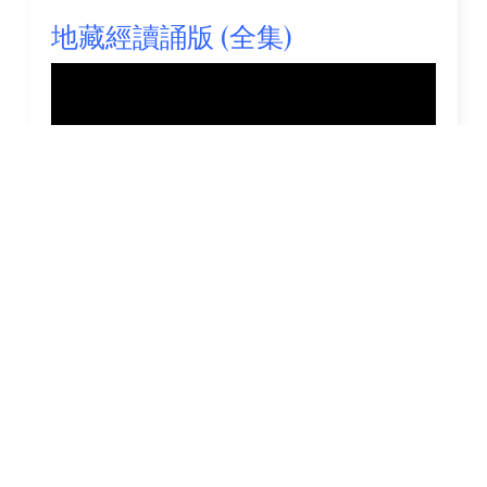
地藏經讀誦版 (全集)