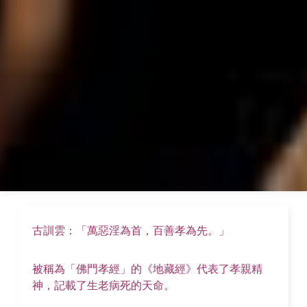
古訓雲：「萬惡淫為首，百善孝為先。」
被稱為「佛門孝經」的《地藏經》代表了孝親精
神，記載了生老病死的天命。