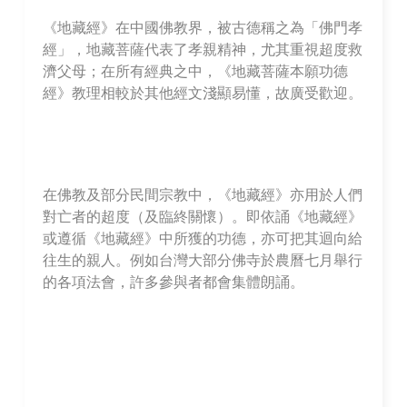
《地藏經》在中國佛教界，被古德稱之為「佛門孝
經」，地藏菩薩代表了孝親精神，尤其重視超度救
濟父母；
在所有經典之中，《地藏菩薩本願功德
經》教理相較於其他經文淺顯易懂，故廣受歡迎。
在佛教及部分民間宗教中，《地藏經》亦用於人們
對亡者的超度（及臨終關懷）。即依誦《地藏經》
或遵循《地藏經》中所獲的功德，亦可把其迴向給
往生的親人。例如台灣大部分佛寺於農曆七月舉行
的各項法會，許多參與者都會集體朗誦。