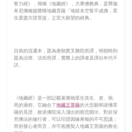
誓力經》，簡稱《地藏經》，大乘佛教典，是釋迦
牟尼佛稱揚贊嘆地藏菩薩「地獄未空誓不成佛，眾
生度盡方證菩提」之宏大願望的經典。
目前的流通本，題為唐朝實叉難陀所譯，明朝時則
題為法燈、法炬所譯，實際上的譯者及譯出年代不
詳。
《地藏經》是一部記載著萬物眾生其生、老、病、
死的過程。它融合了
地藏王菩薩
的大悲願和諸佛菩
薩的見證，敘述佛陀深入淺出的慈悲開示。對於深
究佛法的修行者，可以印證因緣果報的不可思議；
而初發心者而言，亦可相應契入地藏王菩薩的教化