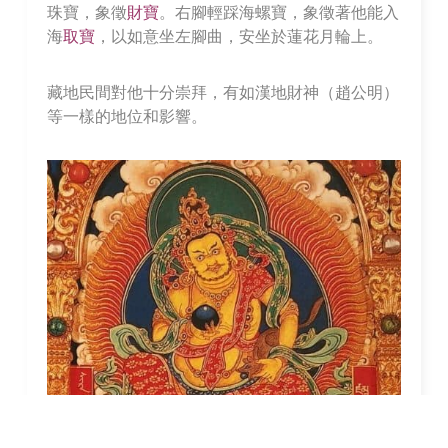
珠寶，象徵
財寶
。右腳輕踩海螺寶，象徵著他能入
海
取寶
，以如意坐左腳曲，安坐於蓮花月輪上。
藏地民間對他十分崇拜，有如漢地財神（趙公明）
等一樣的地位和影響。