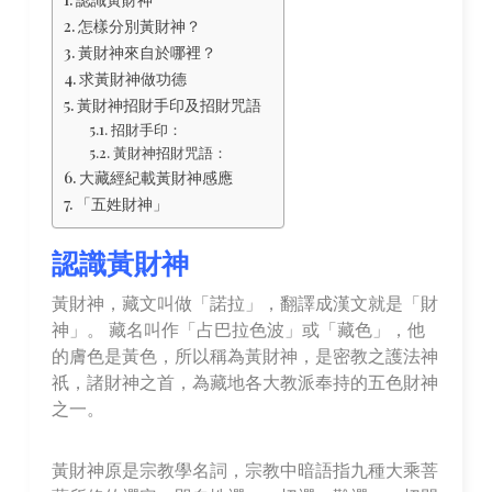
怎樣分別黃財神？
黃財神來自於哪裡？
求黃財神做功德
黃財神招財手印及招財咒語
招財手印：
黃財神招財咒語：
大藏經紀載黃財神感應
「五姓財神」
認識黃財神
黃財神，藏文叫做「諾拉」，翻譯成漢文就是「財
神」。 藏名叫作「占巴拉色波」或「藏色」，他
的膚色是黃色，所以稱為黃財神，是密教之護法神
祇，諸財神之首，為藏地各大教派奉持的五色財神
之一。
黃財神原是宗教學名詞，宗教中暗語指九種大乘菩