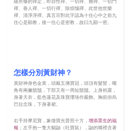
薩所修的禪定，即自性禪、一切禪、難禪、一切門
禪、善人禪、一切行禪、除煩惱禪、此世他世樂
禪、清淨淨禪。真言宗對此字認為十住心中之前九
住心是顯教，後一住心是密教，故曰九顯一密。
怎樣分別黃財神？
黃財神身色金黃，頭戴五佛寶冠，頭頂有髮髻，嘴
角有兩撇鬍鬚，下部又有一周短鬍鬚。上身袒露，
身著天衣，藍色蓮花及珠寶瓔珞作嚴飾。胸前掛烏
巴拉念珠，下身著裙。
右手持摩尼寶，象徵寶光普照十方，
增添眾生的福
報
；左手抱一隻大貓鼬（吐寶鼠），鼬的嘴裡含著