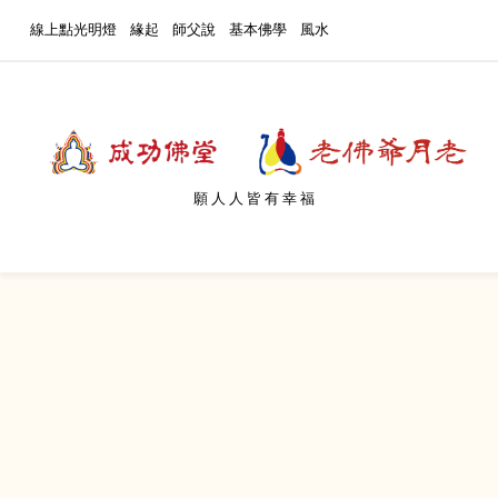
線上點光明燈
緣起
師父說
基本佛學
風水
願人人皆有幸福