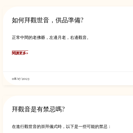
如何拜觀世音，供品準備?
正常中間的老佛爺，左邊月老，右邊觀音。
閱讀更多»
08/17/2023
拜觀音是有禁忌嗎?
在進行觀世音的崇拜儀式時，以下是一些可能的禁忌：