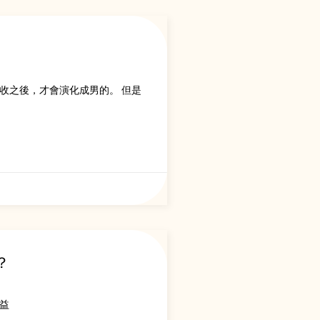
收之後，才會演化成男的。 但是
？
益