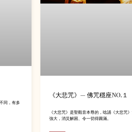
《大悲咒》— 佛咒穩座NO.１
不同，有多
《大悲咒》是聖觀音本尊的，唸誦《大悲咒》
強大，消災解困、令一切得圓滿。