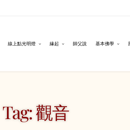
線上點光明燈
緣起
師父說
基本佛學
Tag: 觀音