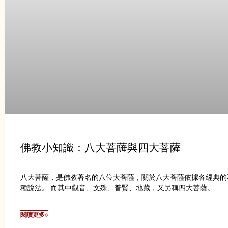
佛教小知識：八大菩薩與四大菩薩
八大菩薩，是佛教著名的八位大菩薩，關於八大菩薩依據各經典的
種說法。 而其中觀音、文殊、普賢、地藏，又另稱四大菩薩。
閱讀更多»