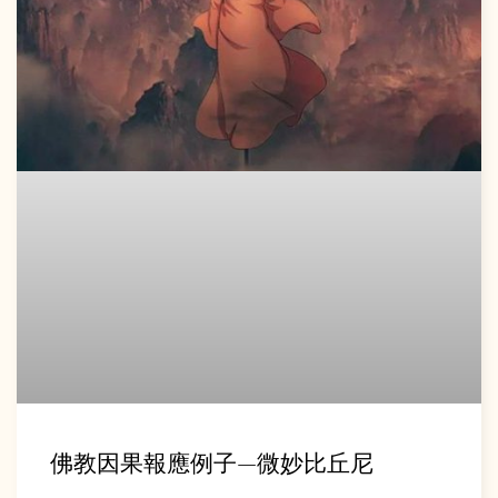
佛教因果報應例子—微妙比丘尼