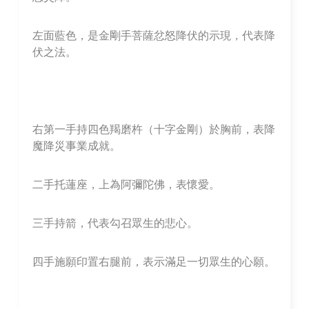
左面藍色，是金剛手菩薩忿怒降伏的示現，代表降
伏之法。
右第一手持四色羯磨杵（十字金剛）於胸前，表降
魔降災事業成就。
二手托蓮座，上為阿彌陀佛，表懷愛。
三手持箭，代表勾召眾生的悲心。
四手施願印置右腿前，表示滿足一切眾生的心願。