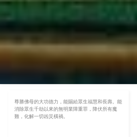
尊勝佛母的大功德力，能賜給眾生福慧和長壽。能
消除眾生千劫以來的無明業障重罪，降伏所有魔
難，化解一切凶災橫禍。