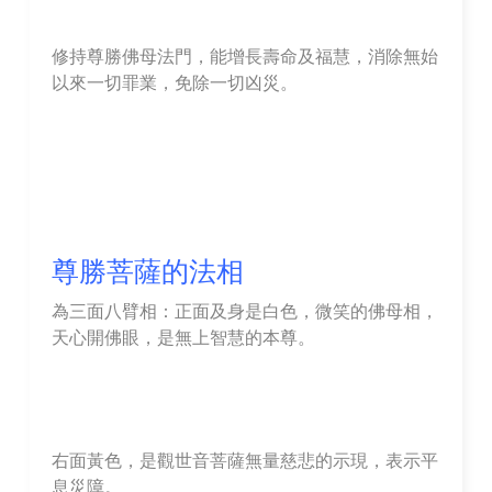
修持尊勝佛母法門，能增長壽命及福慧，消除無始
以來一切罪業，免除一切凶災。
尊勝菩薩的法相
為三面八臂相：正面及身是白色，微笑的佛母相，
天心開佛眼，是無上智慧的本尊。
右面黃色，是觀世音菩薩無量慈悲的示現，表示平
息災障。