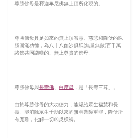
尊勝佛母是釋迦牟尼佛無上頂所化現的。
尊勝佛母具足如來的無上頂智慧、慈悲和降伏的殊
勝圓滿功德，為八十八伽沙俱胝(無量無數)百千萬
諸佛共同讚嘆的、無上尊貴的佛母。
尊勝佛母與
長壽佛
、
白度母
，是「長壽三尊」。
由於尊勝佛母的大功德力，能賜給眾生福慧和長
壽。能消除眾生千劫以來的無明業障重罪，降伏所
有魔難，化解一切凶災橫禍。