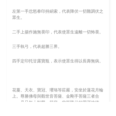
左第一手忿怒拳印持絹索，代表降伏一切難調伏之
眾生。
二手上揚作施無畏印，代表使眾生遠離一切怖畏。
三手執弓，代表超勝三界。
四手定印托甘露寶瓶，表示使眾生得以長壽無病。
花蔓、天衣、寶冠、瓔珞等莊嚴，安坐於蓮花月輪
上。尊勝佛母與觀世音菩薩、金剛手菩薩三者合
一，具足無上智慧、慈悲、忿怒降伏的圓滿功德。