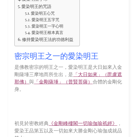
愛染明王的咒語
愛染明王心咒
愛染明王五字咒
愛染明王一字心明
愛染明王根本真言
修持愛染明王法的功德利益
密宗明王之一的愛染明王
是佛教密宗的明王之一，愛染明王是大日如來入金
剛薩埵三摩地而所生出，是
「大日如來」（毘盧遮
那佛）
與
「金剛薩埵」（普賢菩薩）
合體的金剛化
身。
初見於密教經典
《金剛峰樓閣一切瑜伽瑜祇經》
，
愛染王品第五以及一切如來大勝金剛心瑜伽成就品