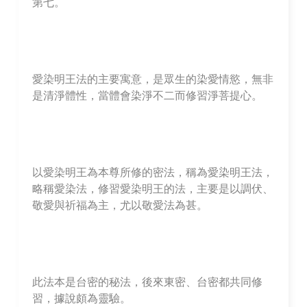
第七。
愛染明王法的主要寓意，是眾生的染愛情慾，無非
是清淨體性，當體會染淨不二而修習淨菩提心。
以愛染明王為本尊所修的密法，稱為愛染明王法，
略稱愛染法，修習愛染明王的法，主要是以調伏、
敬愛與祈福為主，尤以敬愛法為甚。
此法本是台密的秘法，後來東密、台密都共同修
習，據說頗為靈驗。