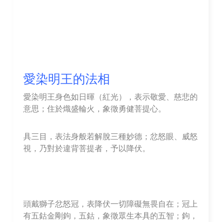
愛染明王的法相
愛染明王身色如日暉（紅光），表示敬愛、慈悲的
意思；住於熾盛輪火，象徵勇健菩提心。
具三目，表法身般若解脫三種妙德；忿怒眼、威怒
視，乃對於違背菩提者，予以降伏。
頭戴獅子忿怒冠，表降伏一切障礙無畏自在；冠上
有五鈷金剛鉤，五鈷，象徵眾生本具的五智；鉤，