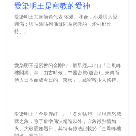
愛染明王是密教的愛神
愛染明王其身顏色代表 敬愛、和合，小愛與大愛
圓滿；與咕魯咕列佛母同為密教的「愛神邱比
特」。
愛染明王是密教的金剛神，最早經典出自「金剛峰
樓閣經」等，由古時候，中國密教(唐密)，東傳而
傳入日本而成今日的「東密」，藏密較少人修持。
愛染明王「全身赤紅」、「炙火猛烈」呈現暴怒威
猛之象，除了象徵佛法精進以外，亦象徵熱情如
火、大敬愛如烈日，其特有修法記載於「金剛峰樓
閣經」裡等等。