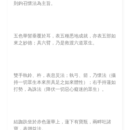
則鉤召懷法為主旨。
五色華髻垂覆於耳，表五種悉地成就，亦表五部如
來之妙德；具六臂，乃是救渡六道眾生。
雙手執鈴、杵，表息災法；執弓、箭，乃懷法（攝
持一切眾生本來所具足之如來體性）；右手持蓮如
打勢，為誅法（降伏一切惡心癡迷的眾生）。
結跏趺坐於赤色蓮華上，蓮下有寶瓶，兩畔吐諸
寶，表增益法。