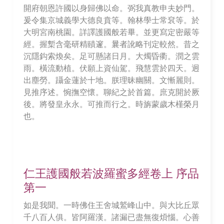
開府朝恩許國以身歸佛以命。弼我真教申夫妙門。
爰令集京城義學大德良賁等。翰林學士常袞等。於
大明宮南桃園。詳譯護國般若畢。並更寫定密嚴等
經。握槧含毫研精賾邃。曩者訛略刊定較然。昔之
沉隱鈎索煥矣。足可懸諸日月。大燭昏衢。潤之雲
雨。橫流動植。伏願上資仙駕。飛慧雲於四天。迥
出塵勞。躡金蓮於十地。朕理昧幽關。文慚麗則。
見推序述。惋撫空懷。聊紀之於首篇。庶克開於厥
後。將發皇永永。可推而行之。時旃蒙歲木槿榮月
也。
仁王護國般若波羅蜜多經卷上 序品
第一
如是我聞。一時佛住王舍城鷲峰山中。與大比丘眾
千八百人俱。皆阿羅漢。諸漏已盡無復煩惱。心善