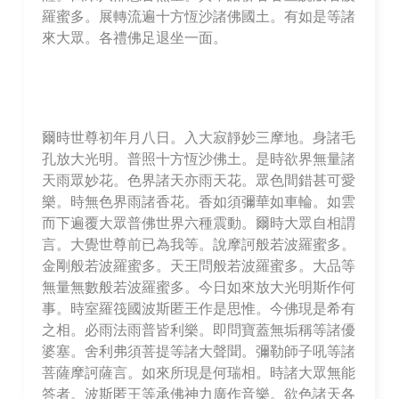
羅蜜多。展轉流遍十方恆沙諸佛國土。有如是等諸
來大眾。各禮佛足退坐一面。
爾時世尊初年月八日。入大寂靜妙三摩地。身諸毛
孔放大光明。普照十方恆沙佛土。是時欲界無量諸
天雨眾妙花。色界諸天亦雨天花。眾色間錯甚可愛
樂。時無色界雨諸香花。香如須彌華如車輪。如雲
而下遍覆大眾普佛世界六種震動。爾時大眾自相謂
言。大覺世尊前已為我等。說摩訶般若波羅蜜多。
金剛般若波羅蜜多。天王問般若波羅蜜多。大品等
無量無數般若波羅蜜多。今日如來放大光明斯作何
事。時室羅筏國波斯匿王作是思惟。今佛現是希有
之相。必雨法雨普皆利樂。即問寶蓋無垢稱等諸優
婆塞。舍利弗須菩提等諸大聲聞。彌勒師子吼等諸
菩薩摩訶薩言。如來所現是何瑞相。時諸大眾無能
答者。波斯匿王等承佛神力廣作音樂。欲色諸天各