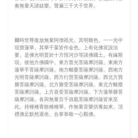
奏無量天諸妓樂。聲遍三千大千世界。
爾時世尊復放無量阿僧祇光。其明雜色。一一光中
現寶蓮華。其華千葉皆作金色。上有化佛宣說法
要。是佛光明普於十方恆河沙等諸佛國土。有緣斯
現。彼他方佛國中。東方普光菩薩摩訶薩。東南方
蓮華手菩薩摩訶薩。南方離憂菩薩摩訶薩。西南方
光明菩薩摩訶薩。西方行慧菩薩摩訶薩。西北方寶
勝菩薩摩訶薩。北方勝受菩薩摩訶薩。東北方離塵
菩薩摩訶薩。上方喜受菩薩摩訶薩。下方蓮華勝菩
薩摩訶薩。各與無量百千俱胝菩薩摩訶薩皆來至
此。持種種香散種種華。作無量音樂供養如來。頂
禮佛足默然退坐。合掌恭敬一心觀佛。