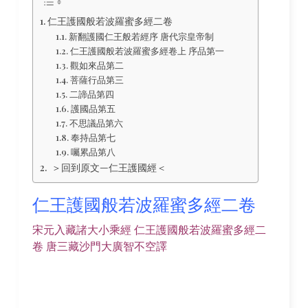
仁王護國般若波羅蜜多經二卷
新翻護國仁王般若經序 唐代宗皇帝制
仁王護國般若波羅蜜多經卷上 序品第一
觀如來品第二
菩薩行品第三
二諦品第四
護國品第五
不思議品第六
奉持品第七
囑累品第八
＞回到原文—仁王護國經＜
仁王護國般若波羅蜜多經二卷
宋元入藏諸大小乘經 仁王護國般若波羅蜜多經二
卷 唐三藏沙門大廣智不空譯