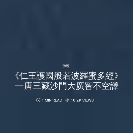
佛經
《仁王護國般若波羅蜜多經》
—唐三藏沙門大廣智不空譯
1 MIN READ
10.2K VIEWS