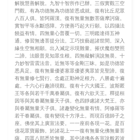
解脫慧善解脫。九智十智所作已辦。三假實觀三空
門觀。有為功德無為功德皆悉成就。復有比丘尼眾
八百人俱。皆阿羅漢。復有無量無數菩薩摩訶薩。
實智平等永斷惑障。方便善巧起大行願。以四攝法
饒益有情。四無量心普覆一切。三明鑑達得五神
通。修習無邊菩提分法。工巧技藝超諸世間。深入
緣生空無相願。出入滅定示現難量。摧伏魔怨雙照
二諦。法眼普見知眾生根。四無礙解演說無畏。十
力妙智雷震法音。近無等等金剛三昧。如是功德皆
悉具足。復有無量優婆塞眾優婆夷眾皆見聖諦。復
有無量修七賢行。念處正勤神足根力。八勝處十遍
處。十六心行趣諦現觀。復有十六大國王。波斯匿
王等各與若干千萬眷屬俱。復有六欲天王。釋提桓
因等與其眷屬無量天子俱。色四靜慮諸大梵王。亦
與眷屬無量天子俱。諸趣變化無量有情。阿修羅等
若干眷屬俱。復有變現十方淨土。而現百億師子之
座。佛坐其上廣宣法要。一一座前各現一花。是百
億花眾寶嚴飾。於諸花上一一復有無量化佛無量菩
薩。四眾八部悉皆無量。其中諸佛各各宣說般若波