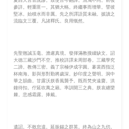
參詳。輕重匪一。其猶大輅。終繼事而增華。譬彼
堅冰。始積水而非厲。先之所譯語質未融。披讀之
流臨文三覆。凡諸釋氏。良用慨然。
先聖翹誠玉毫。澹慮真境。發揮滿教搜綴缺文。詔
大德三藏沙門不空。推校詳譯未周部卷。三藏學究
二諦。教傳三密。義了宗極伊成字圓。褰裳西指泛
杯南海。影與形對勤將歲深。妙印度之聲明。洞中
華之韻曲。甘露沃朕香風襲予。既而梵夾遠齎。洪
鐘待扣。佇延吹萬之籟。率訓開三之典。朕哀纏欒
棘。悲感霜露。捧戴。
遺詔。不敢怠遑。延振錫之群英。終為山之九仞。