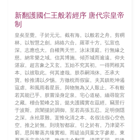
新翻護國仁王般若經序 唐代宗皇帝
制
皇矣至覺。子於元元。截有海。以般若之舟。剪稠
林。以智慧之劍。綿絡六合。羅罩十方。弘宣也
深。志應也大。自權輿天竺。泳沫漢庭。行無緣之
慈。納常樂之域。信其博施。傾芥城而逾遠。仰夫
湛寂。超言象之又玄。五始不究其初。一得罔根其
本。以彼取此。何其遼哉。朕忝嗣鴻休。丕承大
寶。軫推溝以夕惕。方徹枕而假寐。夫其鎮乾坤遏
寇虐。和風雨着星辰。與物無為乂人艱止。不有般
若其能已乎。朕嘗澡身定泉。宅心道秘。緬尋龍宮
之藏。稽合鷲峰之旨。懿夫護國實在茲經。竊景行
于波斯。庶闡揚於調御。至若高張五忍。足明側隱
之深。永袪眾難。寔惟化清之本。名假法假心空色
空。推之於無。則境智都寂。引之於有。乃津梁不
窮。思與黎蒸共臻實相。而緹油貝葉文字參差。東
夏西天言音訛謬。致使古今翻譯。清濁不同。前後