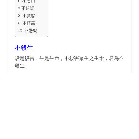
不惡口
不綺語
不貪慾
不瞋恚
不愚癡
不殺生
殺是殺害，生是生命，不殺害眾生之生命，名為不
殺生。
即對一切眾生，應一視同仁，不殺害人類以及畜生
下至昆蟲等生命。
因為佛教主張佛性平等，提倡慈悲救世，故釋尊以
平等慈悲教義，為被殺害的眾生呼援，指示眾生皆
有佛性，故不能殺。