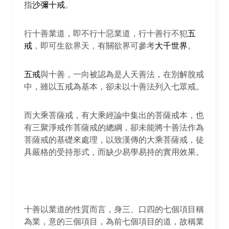
指
沙彌十戒
。
行十善業道，即不行十惡業道，行十善行不犯
五
戒
，即可生欲界天，有關欲界可參考
大千世界
。
五戒
與十善，一向被認為是人天善法，在別解脫戒
中，雖以五戒為基本，卻未以十善法列入七眾戒。
而大乘菩薩戒，有大乘經論中集出的菩薩戒本，也
有三聚淨戒作菩薩戒的總綱，卻未能將十善法作為
菩薩戒的基礎來處理，以致漢傳的大乘菩薩戒，徒
具嚴格的受持形式，而缺少易學易持的實用效果。
十善以業道的性質而言，身三、口四的七個項目稱
為業，意的三個項目，為前七個項目的道，故稱業