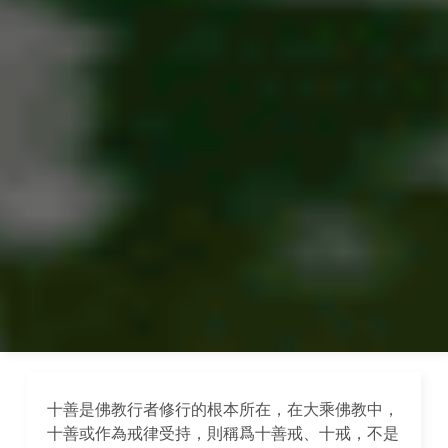
十善是佛教行者修行的根本所在，在大乘佛教中，
十善或作為戒律受持，則稱爲十善戒、十戒，不是