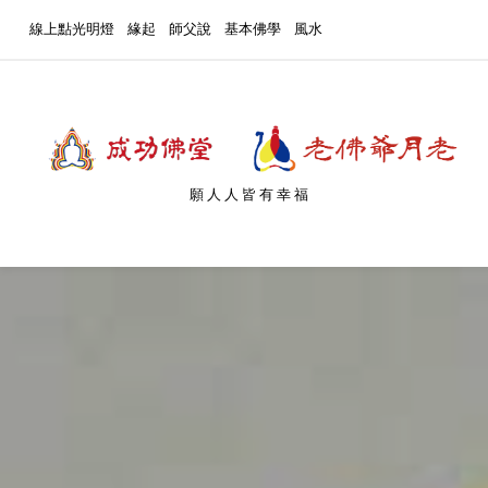
線上點光明燈
緣起
師父說
基本佛學
風水
願人人皆有幸福