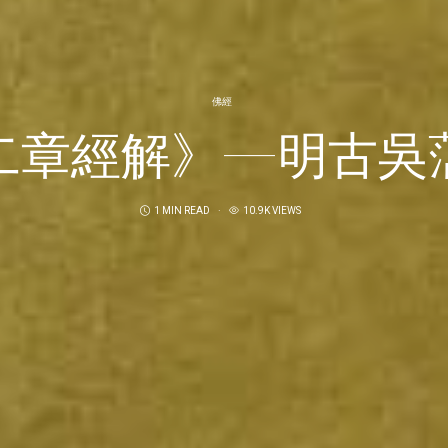
佛經
二章經解》—明古吳
1 MIN READ
10.9K VIEWS