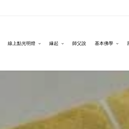
線上點光明燈
緣起
師父說
基本佛學