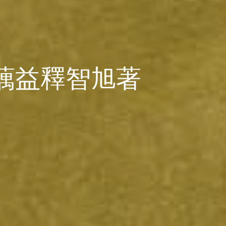
蕅益釋智旭著