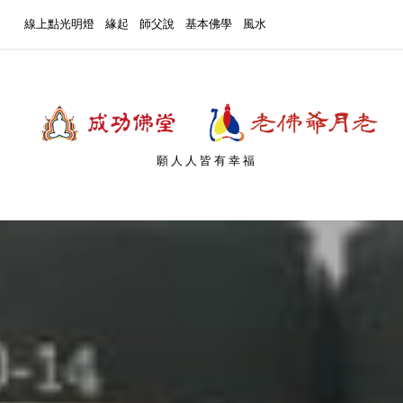
線上點光明燈
緣起
師父說
基本佛學
風水
願人人皆有幸福