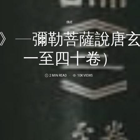
佛經
》—彌勒菩薩說唐
一至四十卷）
2 MIN READ
10K VIEWS