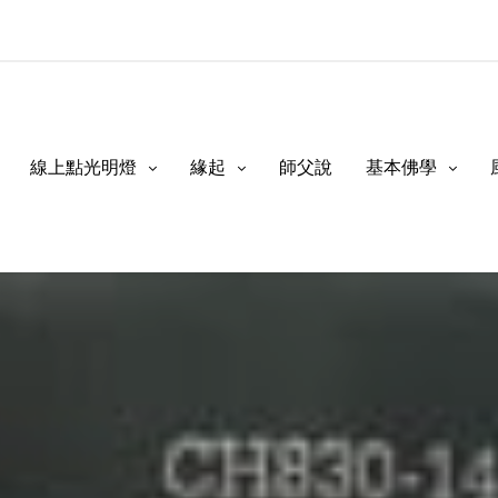
線上點光明燈
緣起
師父說
基本佛學