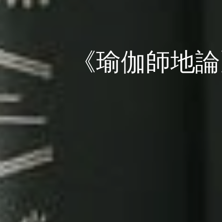
《瑜伽師地論