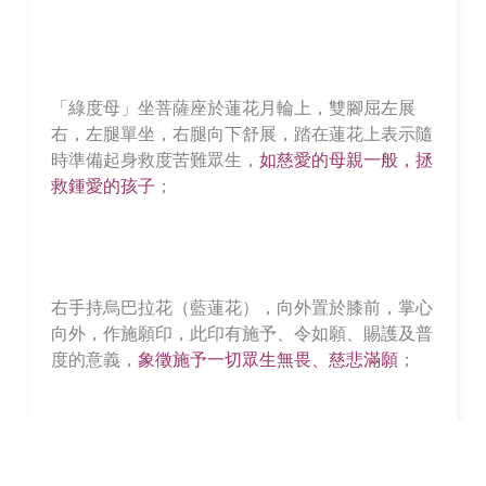
「綠度母」坐菩薩座於蓮花月輪上，雙腳屈左展
右，左腿單坐，右腿向下舒展，踏在蓮花上表示隨
時準備起身救度苦難眾生，
如慈愛的母親一般，拯
救鍾愛的孩子
；
右手持烏巴拉花（藍蓮花），向外置於膝前，掌心
向外，作施願印，此印有施予、令如願、賜護及普
度的意義，
象徵施予一切眾生無畏、慈悲滿願
；
左手亦拈支盛開著的烏巴拉花（藍蓮花），置於胸