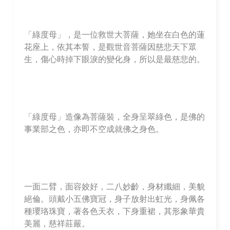
「綠度母」，是一位救世大菩薩，她坐在白色的蓮
花座上，依其本誓，是觀世音菩薩因慈悲天下眾
生，傷心時掉下眼淚的變化身，所以是最慈悲的。
「綠度母」造像為菩薩裝，全身呈翠綠色，是佛的
事業部之色，亦即不空成就佛之身色。
一面二臂，面容姣好，二八妙齡，身材纖細，美貌
絕倫。頭戴小五佛寶冠，身子放射出虹光，身佩各
種瓔珞珠寶，著各色天衣，下身重裙，其形象華貴
美麗，慈祥莊嚴。