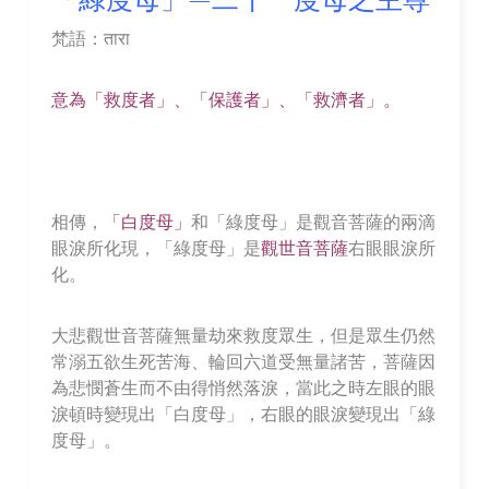
梵語：तारा
意為「救度者」、「保護者」、「救濟者」。
相傳，
「白度母」
和「綠度母」是觀音菩薩的兩滴
眼淚所化現，「綠度母」是
觀世音菩薩
右眼眼淚所
化。
大悲觀世音菩薩無量劫來救度眾生，但是眾生仍然
常溺五欲生死苦海、輪回六道受無量諸苦，菩薩因
為悲憫蒼生而不由得悄然落淚，當此之時左眼的眼
淚頓時變現出「白度母」，右眼的眼淚變現出「綠
度母」。