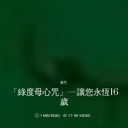
佛咒
「綠度母心咒」—讓您永恆16
歲
1 MIN READ
17.9K VIEWS