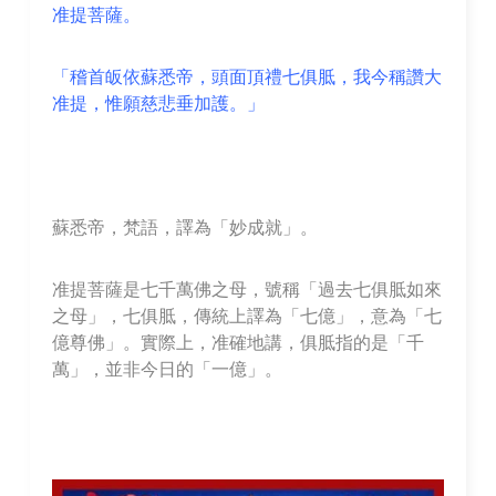
准提菩薩。
「稽首皈依蘇悉帝，頭面頂禮七俱胝，我今稱讚大
准提，惟願慈悲垂加護。」
蘇悉帝，梵語，譯為「妙成就」。
准提菩薩是七千萬佛之母，號稱「過去七俱胝如來
之母」，七俱胝，傳統上譯為「七億」，意為「七
億尊佛」。實際上，准確地講，俱胝指的是「千
萬」，並非今日的「一億」。