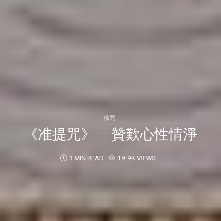
佛咒
《准提咒》—贊歎心性情淨
1 MIN READ
19.9K VIEWS