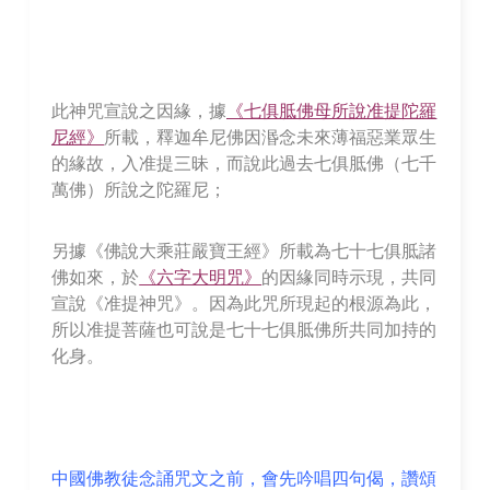
此神咒宣說之因緣，據
《七俱胝佛母所說准提陀羅
尼經》
所載，釋迦牟尼佛因湣念未來薄福惡業眾生
的緣故，入准提三昧，而說此過去七俱胝佛（七千
萬佛）所說之陀羅尼；
另據《佛說大乘莊嚴寶王經》所載為七十七俱胝諸
佛如來，於
《六字大明咒》
的因緣同時示現，共同
宣說《准提神咒》。因為此咒所現起的根源為此，
所以准提菩薩也可說是七十七俱胝佛所共同加持的
化身。
中國佛教徒念誦咒文之前，會先吟唱四句偈，讚頌