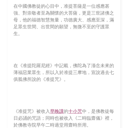
在中國佛教徒的心目中，准提菩薩是一位感應甚
強、對崇敬者至為關懷的大菩薩，更是三世諸佛之
母，他的福德智慧無量，功德廣大、感應至深，滿
足眾生世間、出世間的願望，無微不至的守護眾
生。
在《准提陀羅尼經》中記載，佛陀為了湣念未來的
薄福惡業眾生，所以入於准提三摩地，宣說過去七
俱胝佛所說的《准提咒》。
《准提咒》被收入
早晚課
的
十小咒
中，是佛教徒每
日必誦的咒語；同時也被收入《二時臨齋儀》裡，
於佛教寺院早午二時過堂用齋時所用。