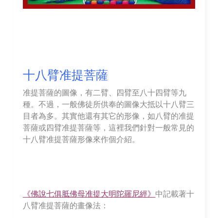
十八臂准提菩薩
准提菩薩的圖像，有二臂、四臂至八十四臂等九
種。不過，一般佛徒所供奉的圖像大抵以十八臂三
目者為多。其實他還有其它的形像，如八臂的准提
菩薩或四臂准提菩薩等，這裡我們針對一般常見的
十八臂准提菩薩形像來作個介紹。
《佛說七俱胝佛母准提大明陀羅尼經》
中記載著十
八臂准提菩薩的畫像法：