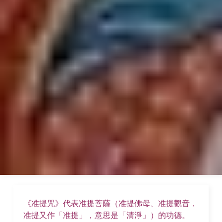
《准提咒》代表准提菩薩（准提佛母、准提觀音，
准提又作「准提」，意思是「清淨」）的功德。