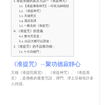
准提菩薩的真言咒語—《准提神咒》
【准提佛母神咒】—印良法師唱頌
《准提神咒》
天城梵文
漢語音譯
一般念的《准提咒》
《准提咒》的意義
整句咒意是：
白話大概可以譯成：
《准提咒》的不設限功德：
十大功德門：
《准提咒》—聚功德寂靜心
又稱《准提陀羅尼》、《准提神咒》、《准提真
言》，是佛教的重要咒語，禪門、淨土宗都有許多
人持誦。