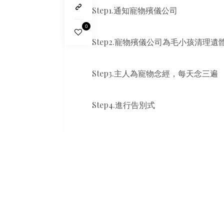
Step1.通知寵物殯儀公司
0
Step2.寵物殯儀公司為毛小孩清理遺
Step3.主人為寵物念經，每天念三遍
Step4.進行告別式
Step5.進行火化
Step6.骨灰罈放到靈骨塔
Step7.擇日為牠舉行超渡