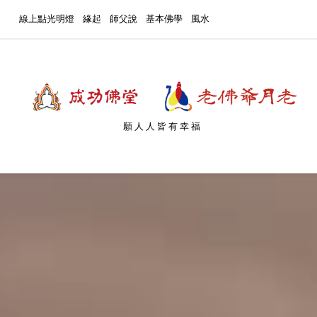
線上點光明燈
緣起
師父說
基本佛學
風水
願人人皆有幸福