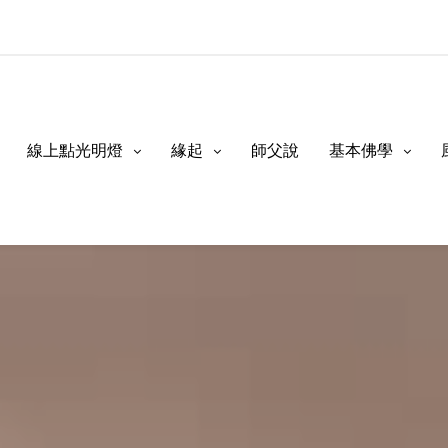
線上點光明燈
緣起
師父說
基本佛學