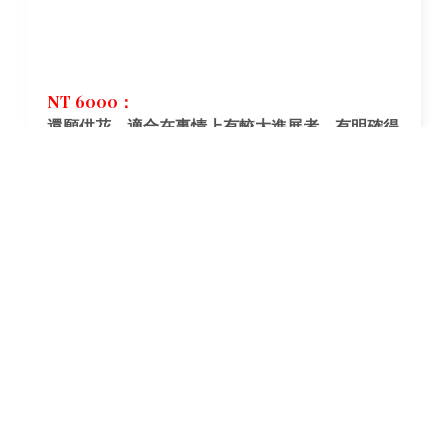
NT 6000：
還願供花，適合在事情上有較大進展者，有明確得
到一個較大的感恩或是感受，當佛祖達成你的心願
時也可使用還願供花來進行還願。
成功佛堂代訂的花束皆出自於名師之手插花排列，
花藝老師具有巴黎、日本等權威協會花藝證照，其
設計的花籃與花束並非一般市面上買到的，都是經
過精挑細選、巧手苦心所設計，在10朵完美盛開的
花中也勘勘只有1-2朵可用，花開的角度，枝條彎
曲的幅度，都必須順應自然，每一次的設計編排可
說是煞費苦心。