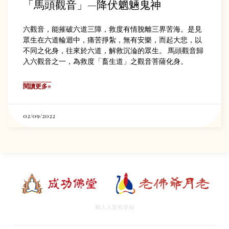
「馬頭觀音」—降伏魍魎鬼神
六觀音，能摧破六道三障，救度有情脫離三界苦海。是見
眾生在六道輪迴中，痛苦掙紮，無有安樂，而起大悲，以
不同之化身，往來於六道，解救沉淪的眾生。 馬頭觀音歸
入六觀音之一，為救度「畜生道」之觀音菩薩化身。
閱讀更多»
02/09/2022
願人人皆有幸福