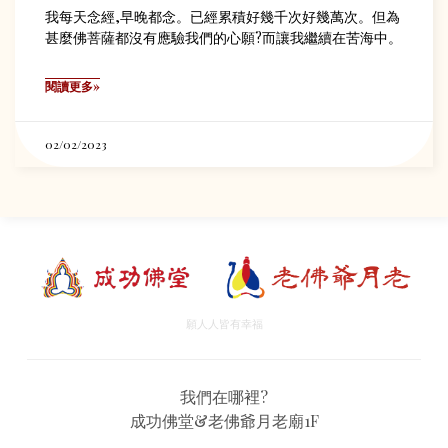
我每天念經,早晚都念。已經累積好幾千次好幾萬次。但為
甚麼佛菩薩都沒有應驗我們的心願?而讓我繼續在苦海中。
閱讀更多»
02/02/2023
願人人皆有幸福
我們在哪裡?
成功佛堂&老佛爺月老廟1F