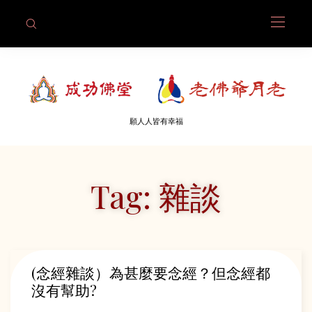
願人人皆有幸福
Tag: 雜談
(念經雜談）為甚麼要念經？但念經都
沒有幫助?