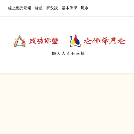
線上點光明燈
緣起
師父說
基本佛學
風水
願人人皆有幸福