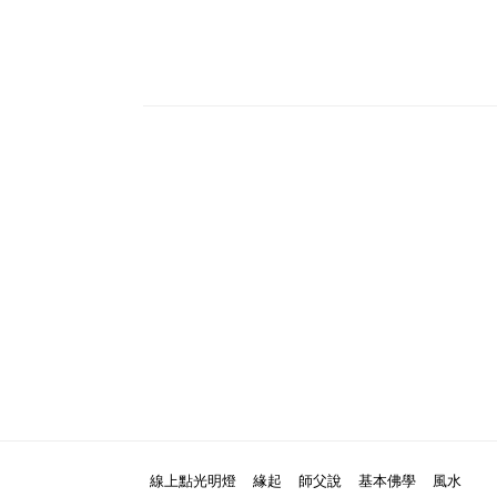
線上點光明燈
緣起
師父說
基本佛學
風水