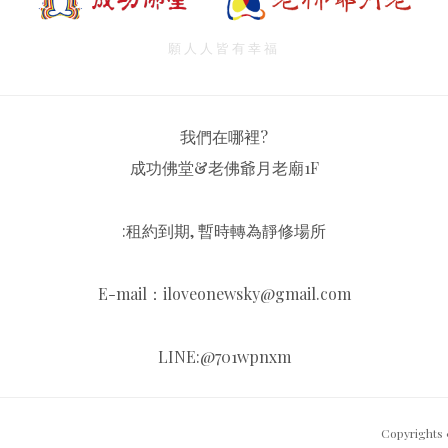
願人人皆有幸福
我們在哪裡?
成功佛堂&老佛爺月老廟1F
:租約到期, 暫時轉為靜修場所
E-mail：iloveonewsky@gmail.com
LINE:@701wpnxm
Copyrights