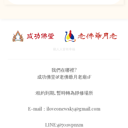
願人人皆有幸福
我們在哪裡?
成功佛堂&老佛爺月老廟1F
:租約到期, 暫時轉為靜修場所
E-mail：iloveonewsky@gmail.com
LINE:@701wpnxm