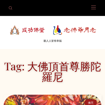
願人人皆有幸福
Tag: 大佛頂首尊勝陀
羅尼
佛咒