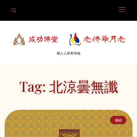
願人人皆有幸福
Tag: 北涼曇無讖
佛經