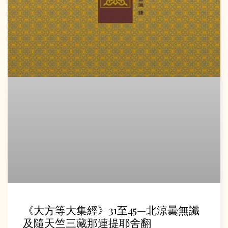
《大方等大集經》31至45—北涼曇無讖
及隨天竺三藏那連提耶舍翻