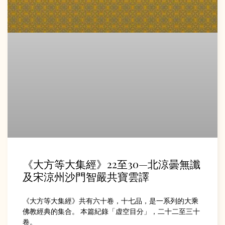
《大方等大集經》22至30—北涼曇無讖
及宋涼州沙門智嚴共寶雲譯
《大方等大集經》共有六十卷，十七品，是一系列的大乘
佛教經典的集合。 本篇紀錄「虚空目分」，二十二至三十
卷。