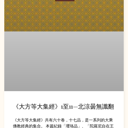
《大方等大集經》1至11—北涼曇無讖翻
《大方等大集經》共有六十卷，十七品，是一系列的大乘
佛教經典的集合。 本篇紀錄「瓔珞品」、「陀羅尼自在王