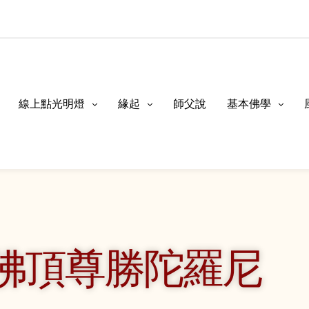
線上點光明燈
緣起
師父說
基本佛學
: 佛頂尊勝陀羅尼