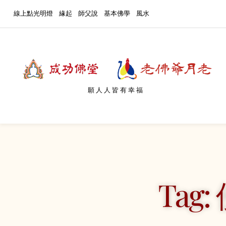
線上點光明燈
緣起
師父說
基本佛學
風水
願人人皆有幸福
Tag