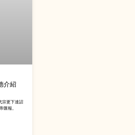
德介紹
代宗更下達詔
帝匯報。