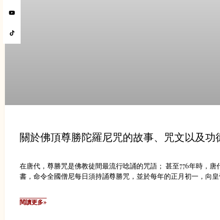
關於佛頂尊勝陀羅尼咒的故事、咒文以及功
在唐代，尊勝咒是佛教徒間最流行唸誦的咒語； 甚至776年時，唐
書，命令全國僧尼每日須持誦尊勝咒，並於每年的正月初一，向皇
閱讀更多»