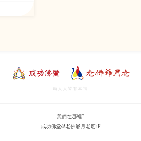
願人人皆有幸福
我們在哪裡?
成功佛堂&老佛爺月老廟1F