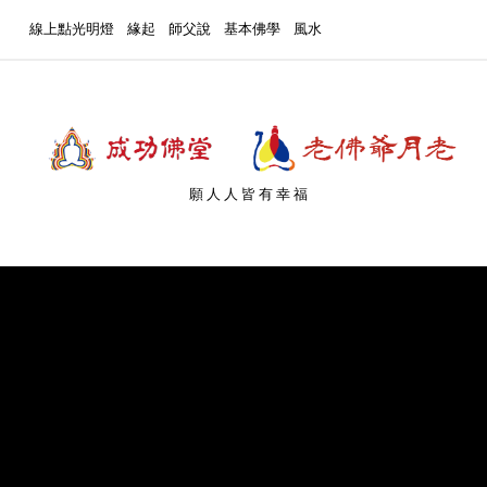
線上點光明燈
緣起
師父說
基本佛學
風水
願人人皆有幸福