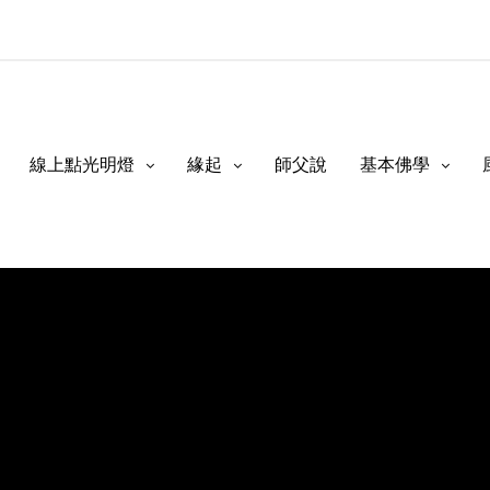
線上點光明燈
緣起
師父說
基本佛學