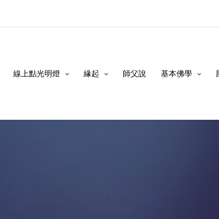
線上點光明燈
緣起
師父說
基本佛學