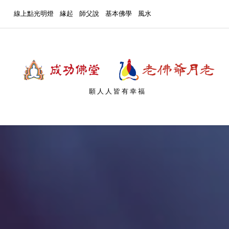
線上點光明燈
緣起
師父說
基本佛學
風水
願人人皆有幸福