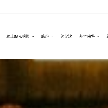
線上點光明燈
緣起
師父說
基本佛學