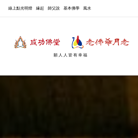
線上點光明燈
緣起
師父說
基本佛學
風水
願人人皆有幸福