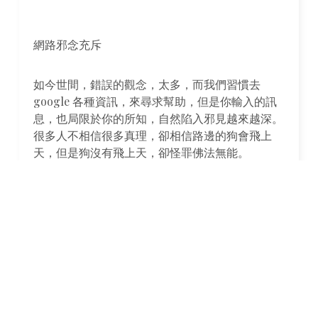
網路邪念充斥
如今世間，錯誤的觀念，太多，而我們習慣去
google 各種資訊，來尋求幫助，但是你輸入的訊
息，也局限於你的所知，自然陷入邪見越來越深。
很多人不相信很多真理，卻相信路邊的狗會飛上
天，但是狗沒有飛上天，卻怪罪佛法無能。
找到甚麼是你可以親近的觀念？遠離不對的觀念？
其實真的很難！