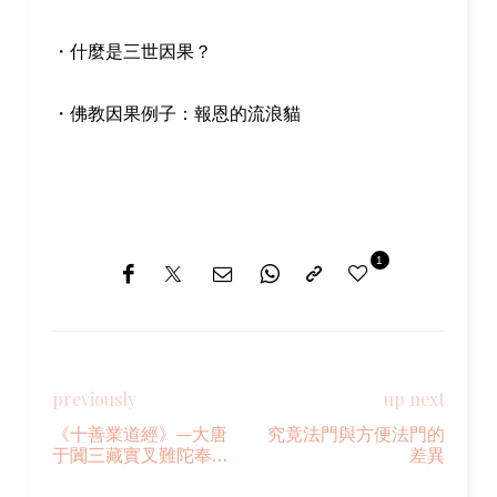
・什麼是三世因果？
・佛教因果例子：報恩的流浪貓
1
previously
up next
《十善業道經》—大唐
究竟法門與方便法門的
于闐三藏實叉難陀奉制
差異
譯