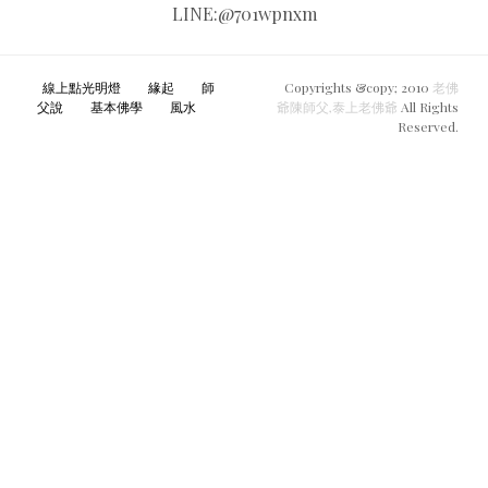
LINE:@701wpnxm
線上點光明燈
緣起
師
Copyrights &copy; 2010
老佛
父說
基本佛學
風水
爺陳師父,
泰上老佛爺
All Rights
Reserved.