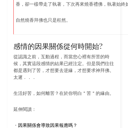
香，卻一樣帶走了執著，下次再來燒香禮佛，執著始終
自然燒香拜佛也只是枉然。
感情的因果關係從何時開始?
從認識之前，互動過程，而當您心裡有所苦的時
候，其實這段感情的結果已經注定。但是我們往往
都是遇到了苦，才想要去逆緣，才想要求神拜佛。
太遲．．．
生活好苦，如何離苦？在於你明白＂苦＂的緣由。
延伸閱讀：
・
因果關係會導致因果報應嗎？