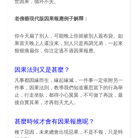
世因果，循环不失。
老佛爺現代版因果報應例子解釋：
你今天扁了別人，可能晚上你就被別人蓋布袋。如
果當天晚上人還沒來，別人只是再調兄弟，一起來
狠狠痛扁你，你注定逃不過因果報應。
因果法則又是甚麼？
凡事都因緣而生，緣起緣滅，一件事一定依附另一
件事，因果法則，教導我們知道審思當下的行為舉
止，行走坐臥，都得小心翼翼，不可做了再說，最
後自實其果，才再怨天尤人。
甚麼時候才會有因果報應呢？
種了惡因，未來總會出現惡果，不是不報，只是時