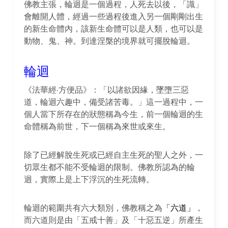
佛教主張，輪迴是一個過程，人死去以後，「識」
會離開人體，經過一些過程後進入另一個剛剛出生
的新生命體內，該新生命體可以是人類，也可以是
動物、鬼、神。到達涅槃的境界就可擺脫輪迴。
輪迴
《法華經·方便品》：「以諸欲因緣，墜墮三惡
道，輪迴六趣中，備受諸苦毒。」這一過程中，一
個人當下所存在的狀態稱為今生，前一個輪迴的生
命體稱為前世，下一個稱為來世或來生。
除了已經解脫生死或已經自主生死的聖人之外，一
切眾生都不能不受輪迴的限制。佛教所認為的輪
迴，實際上是上下浮沉的生死流轉。
輪迴的範圍共有六大類別，佛教稱之為
「六道」
，
而六道則是由「五戒十善」及「十惡五逆」所產生