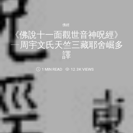
佛經
《佛說十一面觀世音神呪經》
—周宇文氏天竺三藏耶舍崛多
譯
1 MIN READ
12.3K VIEWS