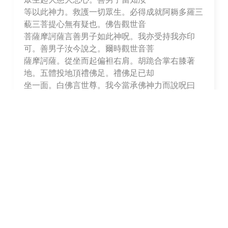
等以此神力。救護一切眾生。必得成就阿耨多羅三
藐三菩提心無有疑也。佛告觀世音
菩薩摩訶薩言善男子如此神呪。我亦受持我亦印
可。善男子汝今說之。爾時觀世音菩
薩摩訶薩。從坐而起偏袒右肩。胡跪合掌右膝著
地。五體投地頂禮佛足。禮佛足已却
坐一面。白佛言世尊。我今當承佛神力而說呪曰
南無佛陀耶 南無達摩耶 南無僧伽耶 南無若那
娑伽羅 毘盧遮那耶 多他伽 多耶 南無阿利耶
跋路 吉帝攝婆羅耶 菩提薩埵耶 摩訶薩埵耶
摩訶伽樓膩伽耶