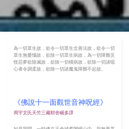
為一切眾生故，欲令一切眾生念善法故，欲令一切
眾生無憂惱故，欲除一切眾生病故，為一切障難災
怪惡夢欲除滅故，欲除一切橫病故，欲除一切諸噁
心者令調柔故，欲除一切諸魔鬼障難不起故。
《佛說十一面觀世音神呪經》
周宇文氏天竺三藏耶舍崛多譯
如是我聞。一時佛在王舍城耆闍崛山中。與無量菩