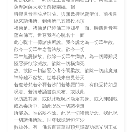
薩摩訶薩大眾俱前後圍繞。爾
時觀世音菩薩摩訶薩。與無數持呪賢聖俱。前後圍
繞來詣佛所。到佛所已五體投地頂
禮佛足。禮佛足已繞佛三匝却坐一面。時觀世音菩
薩白佛言。世尊我有心呪名十一面
此心呪十一億諸佛所說。我今說之為一切眾生故。
欲令一切眾生念善法故。欲令一切
眾生無憂惱故。欲除一切眾生病故。為一切障難災
怪惡夢欲除滅故。欲除一切橫病死
故。欲除一切諸惡心者令調柔故。欲除一切諸魔鬼
神障難不起故。世尊我未曾見若天
若魔若梵若帝釋若沙門若婆羅門等。有能受持如是
呪者。若讀若誦書寫流布。或以此
呪防護其身。或以此呪呪水澡浴其身。或入陣鬪戰
或為毒所中。誦此呪故一切諸橫無
所能為。唯宿殃不除。此呪一切諸佛所念。我此呪
一切諸佛所說。世尊我憶過恒河沙
數劫外。有一佛名百蓮華眼頂無障礙功德光明王如