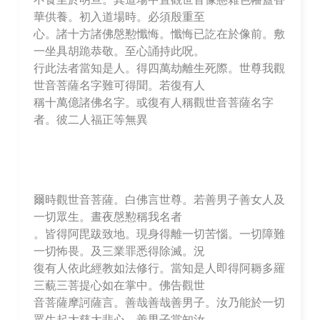
華供養。初入道場時。必須殷重至
心。諸十方諸佛慇懃懺悔。懺悔已訖在於像前。敷
一坐具胡跪恭敬。至心誦持此呪。
行此法者當知是人。得四萬劫離生死際。世尊我觀
世音菩薩名字難可得聞。若復有人
稱十萬億諸佛名字。或復有人稱觀世音菩薩名字
者。彼二人福正等無異
爾時觀世音菩薩。白佛言世尊。若善男子善女人及
一切眾生。晝夜慇懃稱我名者
。皆得阿毘跋致地。現身得離一切苦惱。一切障難
一切怖畏。及三業罪悉得除滅。況
復有人依此經教如法修行。當知是人即得阿耨多羅
三藐三菩提心如在掌中。佛告觀世
音菩薩摩訶薩言。善哉善哉善男子。汝乃能於一切
眾生起大慈大悲心。善男子當知汝