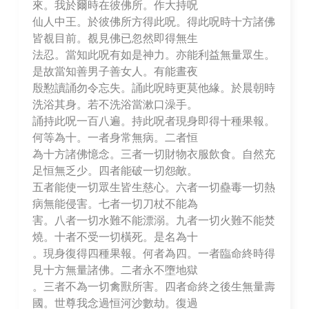
來。我於爾時在彼佛所。作大持呪
仙人中王。於彼佛所方得此呪。得此呪時十方諸佛
皆覩目前。覩見佛已忽然即得無生
法忍。當知此呪有如是神力。亦能利益無量眾生。
是故當知善男子善女人。有能晝夜
殷懃讀誦勿令忘失。誦此呪時更莫他緣。於晨朝時
洗浴其身。若不洗浴當漱口澡手。
誦持此呪一百八遍。持此呪者現身即得十種果報。
何等為十。一者身常無病。二者恒
為十方諸佛憶念。三者一切財物衣服飲食。自然充
足恒無乏少。四者能破一切怨敵。
五者能使一切眾生皆生慈心。六者一切蠱毒一切熱
病無能侵害。七者一切刀杖不能為
害。八者一切水難不能漂溺。九者一切火難不能焚
燒。十者不受一切橫死。是名為十
。現身復得四種果報。何者為四。一者臨命終時得
見十方無量諸佛。二者永不墮地獄
。三者不為一切禽獸所害。四者命終之後生無量壽
國。世尊我念過恒河沙數劫。復過