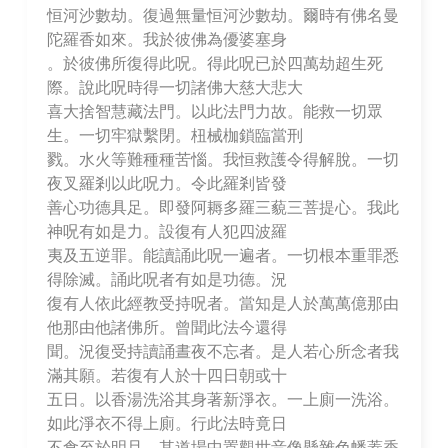
恒河沙數劫。復過無量恒河沙數劫。爾時有佛名曼
陀羅香如來。我於彼佛為優婆塞身
。於彼佛所復得此呪。得此呪已於四萬劫超生死
際。說此呪時得一切諸佛大慈大悲大
喜大捨智慧藏法門。以此法門力故。能救一切眾
生。一切牢獄繫閉。杻械枷鎖臨當刑
戮。水火等難種種苦惱。我恒救護令得解脫。一切
夜叉羅剎以此呪力。令此羅剎皆發
善心功德具足。即發阿耨多羅三藐三菩提心。我此
神呪有如是力。設復有人犯四波羅
夷及五逆罪。能讀誦此呪一遍者。一切根本重罪悉
得除滅。誦此呪者有如是功德。況
復有人依此經教受持呪者。當知是人於萬萬億那由
他那由他諸佛所。曾聞此法今還得
聞。況復受持讀誦晝夜不忘者。是人若心所念者我
滿其願。若復有人於十四日朝或十
五日。以香湯洗浴其身著新淨衣。一上廁一洗浴。
如此淨衣不得上廁。行此法時竟日
不食至於明旦。其道場中置觀世音像懸雜色幡蓋香