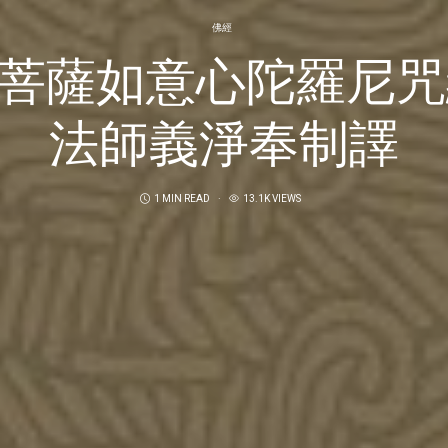
佛經
菩薩如意心陀羅尼
法師義淨奉制譯
1 MIN READ
13.1K VIEWS