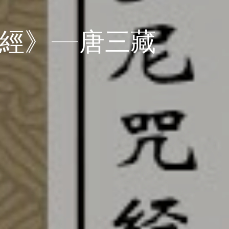
咒經》—唐三藏