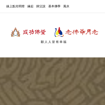
線上點光明燈
緣起
師父說
基本佛學
風水
願人人皆有幸福