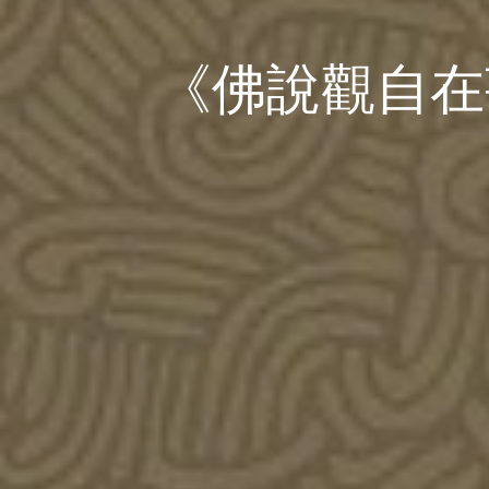
《佛說觀自在