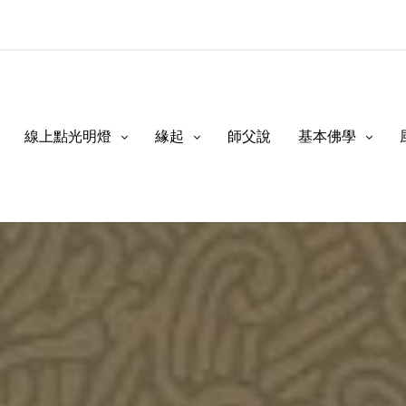
線上點光明燈
緣起
師父說
基本佛學