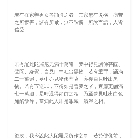
若有在家善男女等誦持之者，其家無有災橫、病苦
之所惱害，諸有所做，無不諧偶，所說言語，人皆
信受。
若有誦此陀羅尼咒滿十萬遍，夢中得見諸佛菩薩、
聲聞、緣覺，自見口中吐出黑物。若有重罪，誦滿
二十萬遍，夢中亦見諸佛菩薩，亦復自見吐出黑
物。若有五逆罪，不得如是善夢之者，宜應更誦滿
七十萬遍，是時還得如前之相，乃至夢見吐出白色
如酪飯等，當知此人即是罪滅，清淨之相。
復次，我今說此大陀羅尼所作之事。若於佛像前，