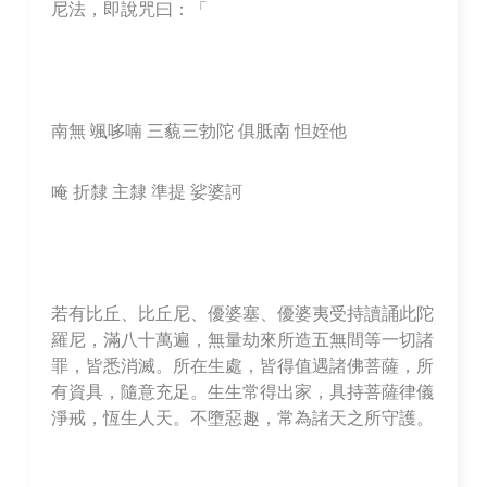
尼法，即說咒曰：「
南無 颯哆喃 三藐三勃陀 俱胝南 怛姪他
唵 折隸 主隸 準提 娑婆訶
若有比丘、比丘尼、優婆塞、優婆夷受持讀誦此陀
羅尼，滿八十萬遍，無量劫來所造五無間等一切諸
罪，皆悉消滅。所在生處，皆得值遇諸佛菩薩，所
有資具，隨意充足。生生常得出家，具持菩薩律儀
淨戒，恆生人天。不墮惡趣，常為諸天之所守護。