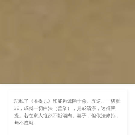
記載了《准提咒》印能夠滅除十惡、五逆、一切重
罪，成就一切白法（善業），具戒清淨，速得菩
提。若在家人縱然不斷酒肉、妻子，但依法修持，
無不成就。