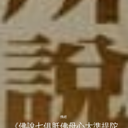
佛經
《佛說七俱胝佛母心大準提陀