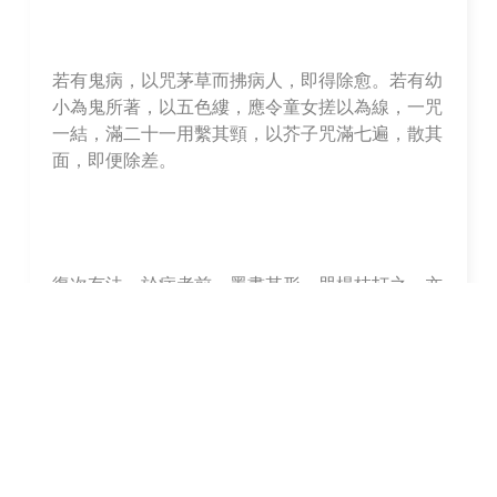
若有鬼病，以咒茅草而拂病人，即得除愈。若有幼
小為鬼所著，以五色縷，應令童女搓以為線，一咒
一結，滿二十一用繫其頸，以芥子咒滿七遍，散其
面，即便除差。
復次有法，於病者前，墨畫其形，咒楊枝打之，亦
便除差。
復次有法，若有病人為鬼所著，身在遠處，應咒楊
枝具滿七遍，寄人持打，即亦除差。