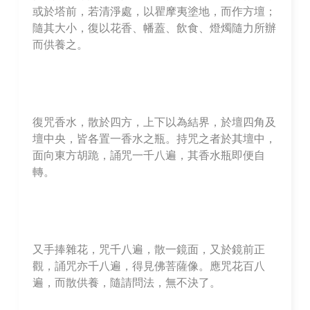
或於塔前，若清淨處，以瞿摩夷塗地，而作方壇；
隨其大小，復以花香、幡蓋、飲食、燈燭隨力所辦
而供養之。
復咒香水，散於四方，上下以為結界，於壇四角及
壇中央，皆各置一香水之瓶。持咒之者於其壇中，
面向東方胡跪，誦咒一千八遍，其香水瓶即便自
轉。
又手捧雜花，咒千八遍，散一鏡面，又於鏡前正
觀，誦咒亦千八遍，得見佛菩薩像。應咒花百八
遍，而散供養，隨請問法，無不決了。