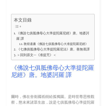
本文目錄
《佛說七俱胝佛母心大準提陀羅尼經》唐。地婆訶
羅 譯
敦煌遺書《佛說七俱胝佛母心大准提陀羅尼經》
《七佛俱胝佛母心大準提陀羅尼法》唐。善無畏譯
＞回到原文—《准提咒》＜
《佛說七俱胝佛母心大準提陀羅
尼經》唐。地婆訶羅 譯
爾時，佛在舍衛國祇樹給孤獨園。是時世尊思惟觀
察，愍未來諸眾生故，說是七俱胝佛母心準提陀羅