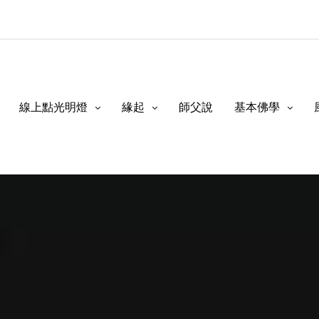
線上點光明燈
緣起
師父說
基本佛學