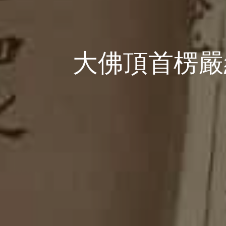
大佛頂首楞嚴