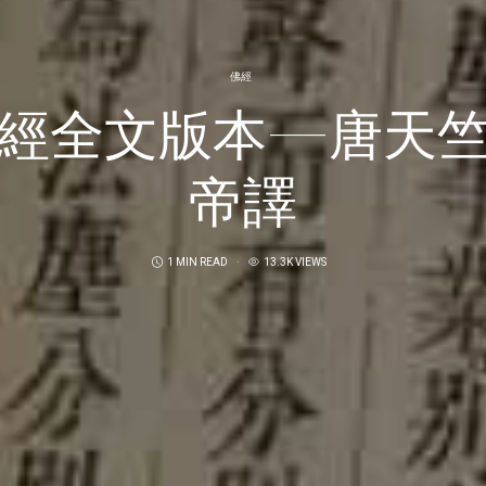
佛經
經全文版本—唐天
帝譯
1 MIN READ
13.3K VIEWS