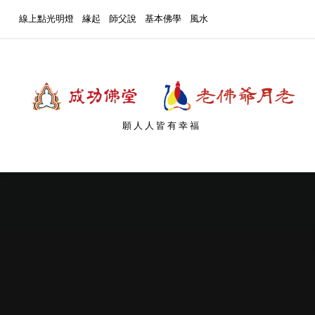
線上點光明燈
緣起
師父說
基本佛學
風水
願人人皆有幸福