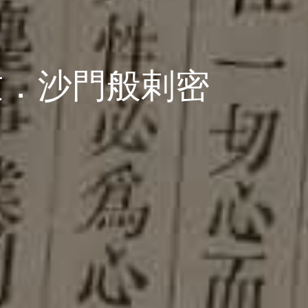
竺．沙門般剌密