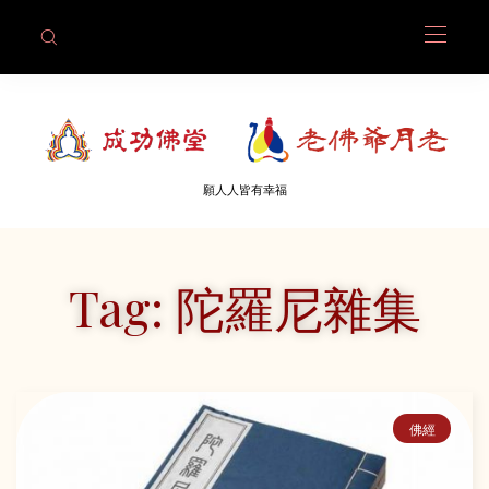
願人人皆有幸福
Tag: 陀羅尼雜集
佛經