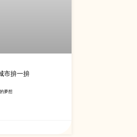
城市拚一拚
的夢想