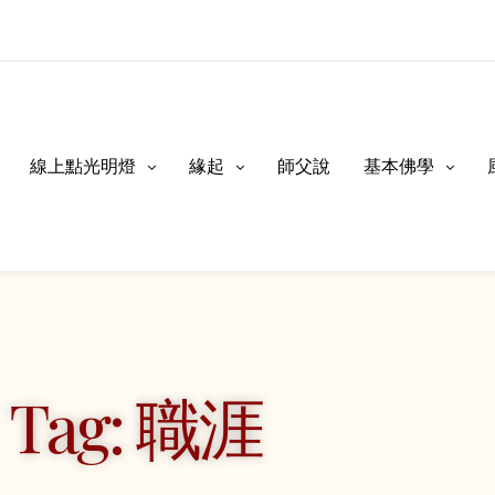
線上點光明燈
緣起
師父說
基本佛學
Tag: 職涯