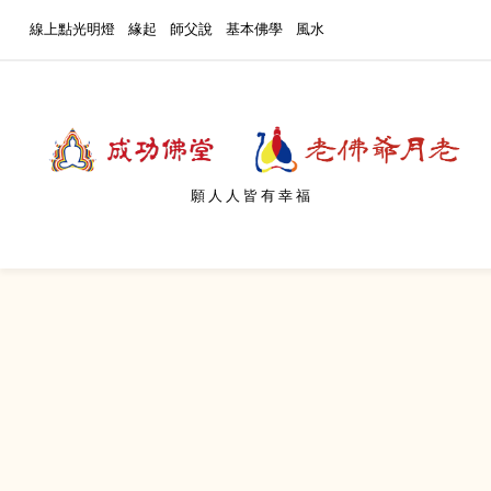
線上點光明燈
緣起
師父說
基本佛學
風水
願人人皆有幸福