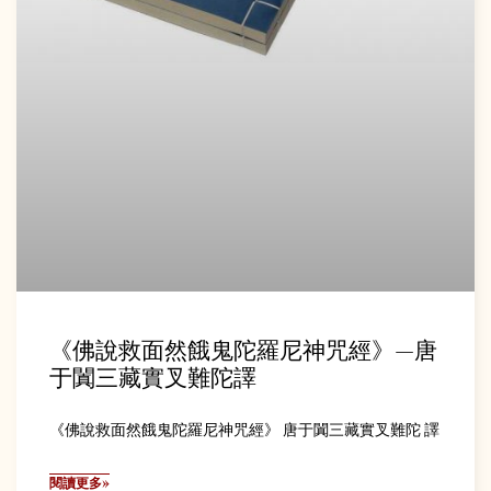
《佛說救面然餓鬼陀羅尼神咒經》—唐
于闐三藏實叉難陀譯
《佛說救面然餓鬼陀羅尼神咒經》 唐于闐三藏實叉難陀 譯
閱讀更多»