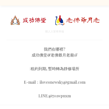
願人人皆有幸福
我們在哪裡?
成功佛堂&老佛爺月老廟1F
:租約到期, 暫時轉為靜修場所
E-mail：iloveonewsky@gmail.com
LINE:@701wpnxm