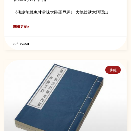
《佛說施餓鬼甘露味大陀羅尼經》 大德跋馱木阿譯出
閱讀更多»
10/31/2021
佛經