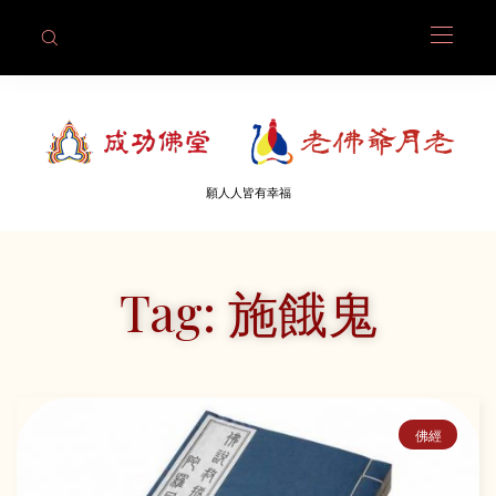
願人人皆有幸福
Tag: 施餓鬼
佛經