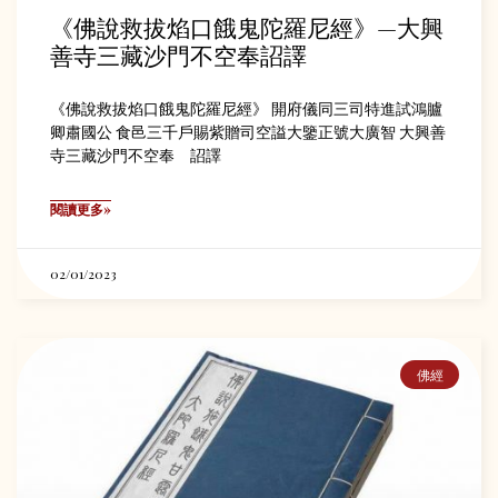
《佛說救拔焰口餓鬼陀羅尼經》—大興
善寺三藏沙門不空奉詔譯
《佛說救拔焰口餓鬼陀羅尼經》 開府儀同三司特進試鴻臚
卿肅國公 食邑三千戶賜紫贈司空謚大鑒正號大廣智 大興善
寺三藏沙門不空奉 詔譯
閱讀更多»
02/01/2023
佛經