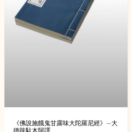
《佛說施餓鬼甘露味大陀羅尼經》—大
德跋馱木阿譯