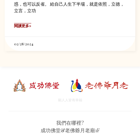
惑，也可以反省。 給自己人生下半場，就是依照，立德，
立言，立功
閱讀更多»
02/28/2024
願人人皆有幸福
我們在哪裡?
成功佛堂&老佛爺月老廟1F