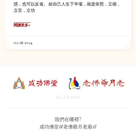
惑，也可以反省。 給自己人生下半場，就是依照，立德，
立言，立功
閱讀更多»
02/28/2024
願人人皆有幸福
我們在哪裡?
成功佛堂&老佛爺月老廟1F