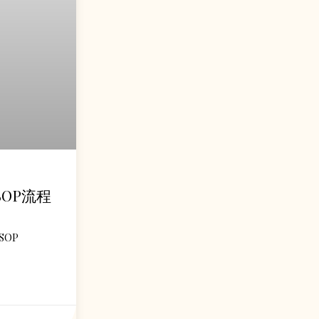
OP流程
OP