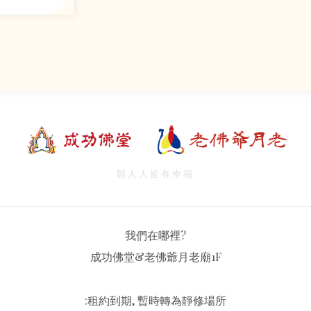
願人人皆有幸福
我們在哪裡?
成功佛堂&老佛爺月老廟1F
:租約到期, 暫時轉為靜修場所