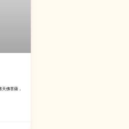
諸天佛菩薩，