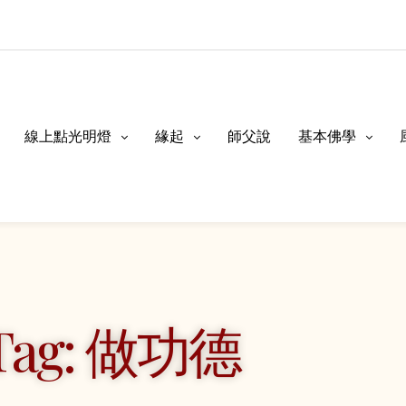
線上點光明燈
緣起
師父說
基本佛學
Tag: 做功德