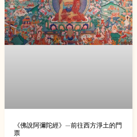
《佛說阿彌陀經》—前往西方淨土的門
票