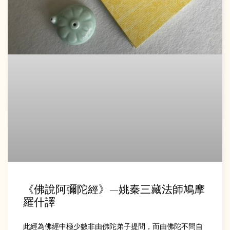
《佛說阿彌陀經》—姚秦三藏法師鳩摩
羅什譯
此經為佛經中極少數非由佛陀弟子提問，而由佛陀不問自