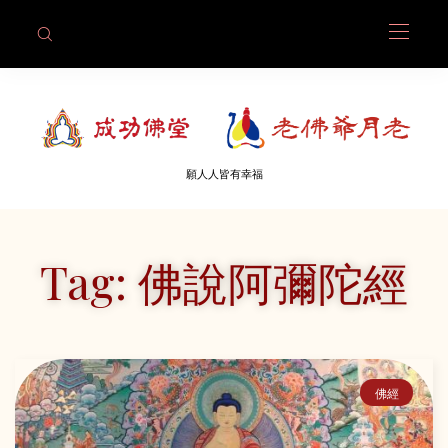
願人人皆有幸福
Tag: 佛說阿彌陀經
佛經