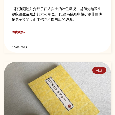
《阿彌陀經》介紹了西方淨士的居住環境，是預先給眾生
參觀往生後居所的示範單位。 此經為佛經中極少數非由佛
陀弟子提問，而由佛陀不問自說的經典。
閱讀更多»
02/01/2023
佛經