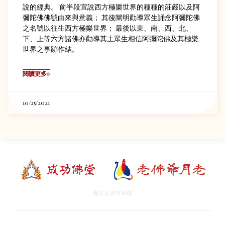
說的經典。 前半段宣說西方極樂世界的種種的莊嚴以及阿
彌陀佛佛號由來與意義； 其後闡明勸導眾生誦念阿彌陀佛
之名號以往生西方極樂世界； 最後以東、南、西、北、
下、上等六方諸佛亦勸導其土眾生相信阿彌陀佛及其極樂
世界之事跡作結。
閱讀更多»
10/25/2021
願人人皆有幸福