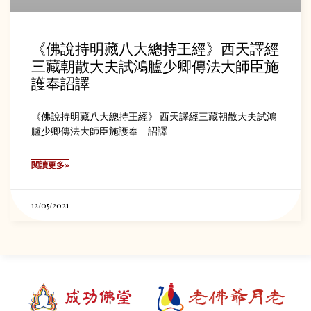
《佛說持明藏八大總持王經》西天譯經
三藏朝散大夫試鴻臚少卿傳法大師臣施
護奉詔譯
《佛說持明藏八大總持王經》 西天譯經三藏朝散大夫試鴻
臚少卿傳法大師臣施護奉 詔譯
閱讀更多»
12/05/2021