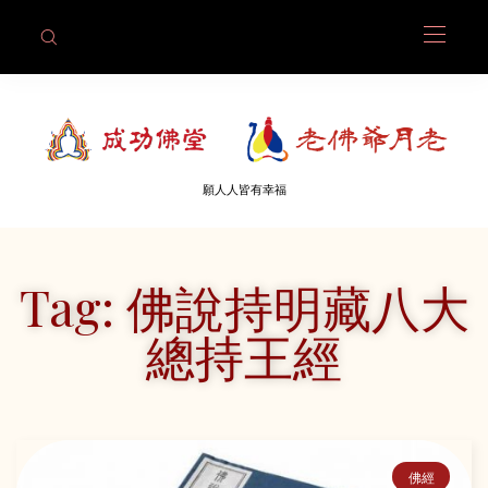
願人人皆有幸福
Tag: 佛說持明藏八大
總持王經
佛經