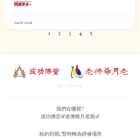
閱讀更多»
04/17/2025
1
2
3
4
5
願人人皆有幸福
我們在哪裡?
成功佛堂&老佛爺月老廟1F
:租約到期, 暫時轉為靜修場所