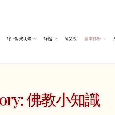
線上點光明燈
緣起
師父說
基本佛學
gory: 佛教小知識