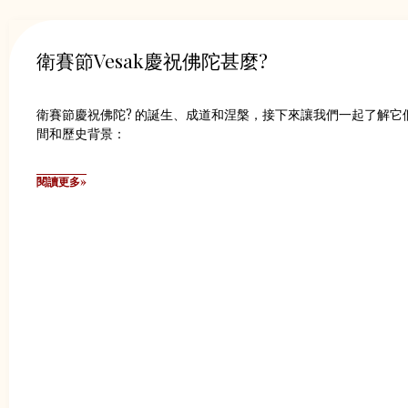
衛賽節Vesak慶祝佛陀甚麼?
衛賽節慶祝佛陀? 的誕生、成道和涅槃，接下來讓我們一起了解它
間和歷史背景：
閱讀更多»