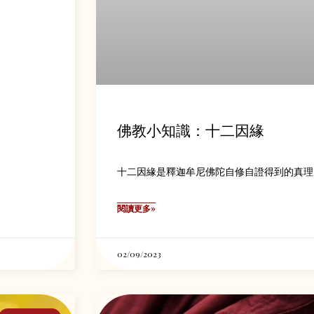
佛教小知識：十二因緣
十二因緣是釋迦牟尼佛陀自修自證得到的真理
閱讀更多»
02/09/2023