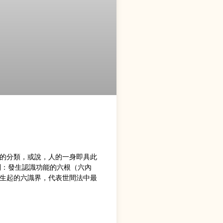
的分類，或說，人的一身即具此
別：發生認識功能的六根（六內
生起的六識界，代表世間法中最