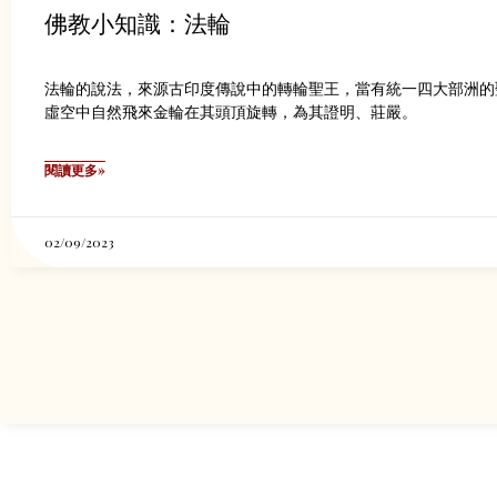
佛教小知識：法輪
法輪的說法，來源古印度傳說中的轉輪聖王，當有統一四大部洲的
虛空中自然飛來金輪在其頭頂旋轉，為其證明、莊嚴。
閱讀更多»
02/09/2023