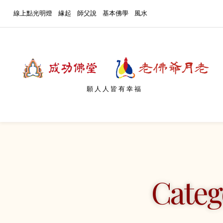
線上點光明燈
緣起
師父說
基本佛學
風水
願人人皆有幸福
Cate